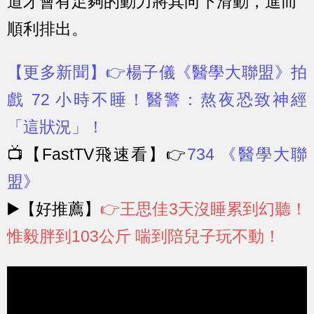
道才會有足夠的動力將其向下滑動，進而
順利排出。
【更多新聞】👉
楊子儀《醫學大聯盟》拍
戲 72 小時不睡！醫警：熬夜恐致神經
「這狀況」！
📺【FastTV飛速看】👉
734 《醫學大聯
盟》
▶️【好推薦】
👉
王思佳3天沒睡累到幻聽！
惟毅胖到103公斤 喘到陪兒子玩不動！