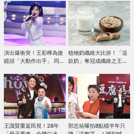
演出爆衝突！王彩樺為搶
植物奶纖維大比拚！「這
鏡頭「大動作出手」 同台
款奶」奪冠成纖維之王
女星慘摔畫面曝
營養師揭：「這物」是關
鍵
王識賢重返民視！28年
郭忠祐曝拍8點檔半年只
「母子重逢」合體白冰冰
賺「這數字」！嚇到喊話