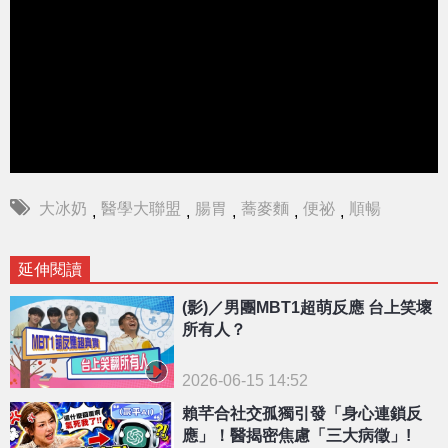
大冰奶
醫學大聯盟
腸胃
蕎麥麵
便祕
順暢
,
,
,
,
,
延伸閱讀
(影)／男團MBT1超萌反應 台上笑壞
所有人？
2026-06-15 14:52
賴芊合社交孤獨引發「身心連鎖反
應」！醫揭密焦慮「三大病徵」!