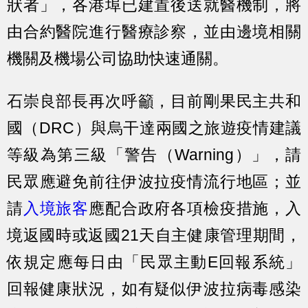
狀者」，各港埠已建置後送就醫機制，將
由合約醫院進行醫療診察，並由邊境相關
機關及機場公司協助快速通關。
石崇良部長再次呼籲，目前剛果民主共和
國（DRC）與烏干達兩國之旅遊疫情建議
等級為第三級「警告（Warning）」，請
民眾應避免前往伊波拉疫情流行地區；並
請
入境旅客
應配合政府各項檢疫措施，入
境返國時或返國21天自主健康管理期間，
依規定應每日由「民眾主動E回報系統」
回報健康狀況，如有疑似伊波拉病毒感染