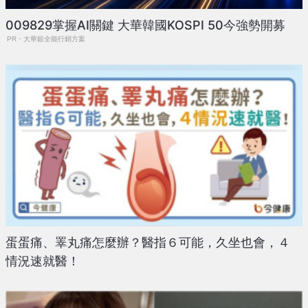
009829掌握AI關鍵 大華韓國KOSPI 50今強勢開募
PR・大華銀全能行銷方案
蛋蛋痛、睪丸痛怎麼辦？醫指６可能，久坐也會，４
情況速就醫！