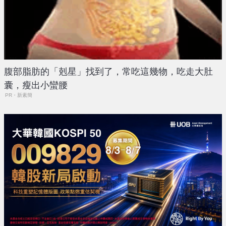
腹部脂肪的「剋星」找到了，常吃這幾物，吃走大肚
囊，瘦出小蠻腰
PR・新素簡