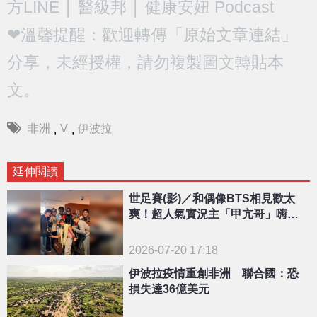
方LINE
│
醫級邦
│
健康安妞 Podcast
❤溫馨提醒：歡迎轉傳「原始文章連結」
分享，未經授權，請勿複製圖文轉貼本
文。
非洲
V
伊波拉
,
,
延伸閱讀
世足賽(影)／和偶像BTS相見歡太
爽！超人氣實況主「甲亢哥」嗨到
原地後空翻網笑爛
2026-07-20 17:18
伊波拉疫情重創非洲 聯合國：恐
損失達36億美元