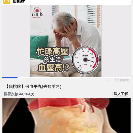
仙桃牌
PR
ads by popIn
【仙桃牌】保血平丸(去羚羊角)
深入了解
觀看次數 44,164次