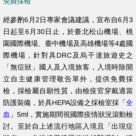
免費採檢
經參酌6月2日專家會議建議，宣布自6月3
日起至6月30日止，於臺北松山機場、桃
園國際機場、臺中機場及高雄機場等4處國
際機場，針對具DRC及烏干達旅遊史之
「無症狀」國人及入境旅客，入境時除開
立自主健康管理敬告單外，提供免費採
檢，採檢屬自願性質，由檢疫官穿戴適當
防護裝備，於具HEPA設備之採檢室採「
全
血
」5ml，實施期間視國際疫情狀況滾動檢
討。至於自上述流行地區入境且「出現症