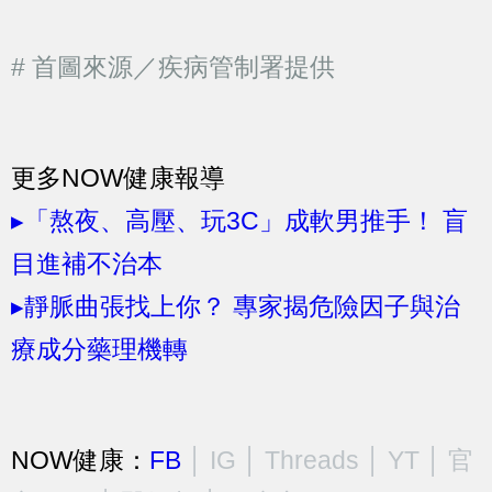
# 首圖來源／疾病管制署提供
更多NOW健康報導
▸「熬夜、高壓、玩3C」成軟男推手！ 盲
目進補不治本
▸靜脈曲張找上你？ 專家揭危險因子與治
療成分藥理機轉
NOW健康：
FB
│
IG
│
Threads
│
YT
│
官