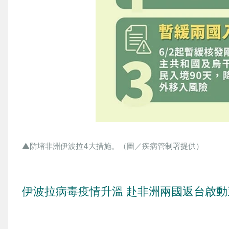
▲防堵非洲伊波拉4大措施。（圖／疾病管制署提供）
伊波拉病毒疫情升溫 赴非洲兩國返台啟動