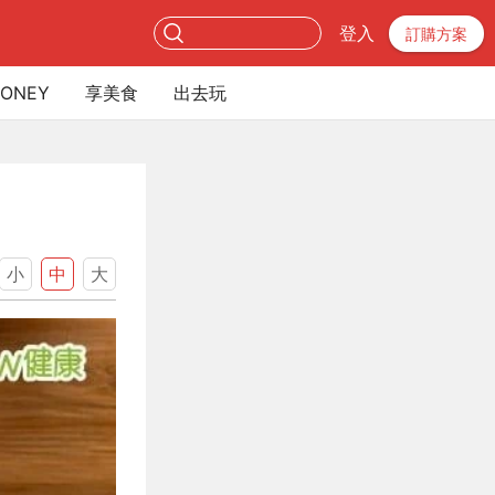
登入
訂購方案
ONEY
享美食
出去玩
小
中
大