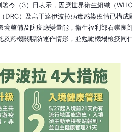
制署今（3）日表示，因應世界衛生組織（WH
和國（DRC）及烏干達伊波拉病毒感染疫情已構成
國邊境整備及防疫應變量能，衛生福利部石崇良
施及跨機關聯防運作情形，並勉勵機場檢疫同