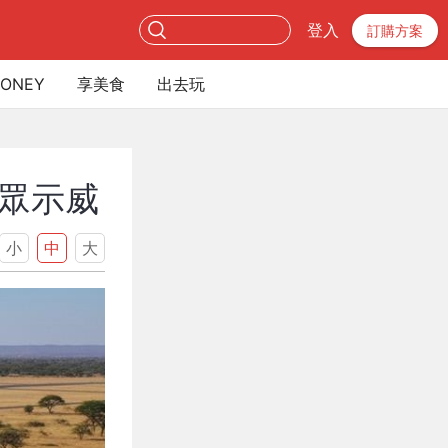
登入
訂購方案
ONEY
享美食
出去玩
眾示威
小
中
大