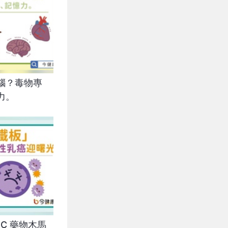
腦？毒物專
力。
C 藥物木馬