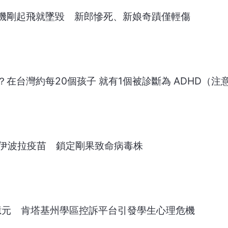
機剛起飛就墜毀 新郎慘死、新娘奇蹟僅輕傷
在台灣約每20個孩子 就有1個被診斷為 ADHD（注
發伊波拉疫苗 鎖定剛果致命病毒株
7億元 肯塔基州學區控訴平台引發學生心理危機