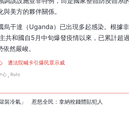
強調該設施並非特例，而是國家整體防疫體系
化與美方的夥伴關係。
烏干達（Uganda）已出現多起感染。根據
果民主共和國自5月中旬爆發疫情以來，已累計超過1
勢依然嚴峻。
心 遭法院喊卡引爆民眾示威
中心
Ruto
,
監獄裝冷氣」 惹怒全民：拿納稅錢體貼犯人