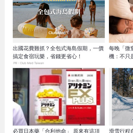
出國花費難抓？全包式海島假期，一價
每晚「微
搞定食宿玩樂，省錢更省心！
機：不只
PR・Club Med Taiwan
必買日本藥「合利他命」 原來有這項
滑雪行程