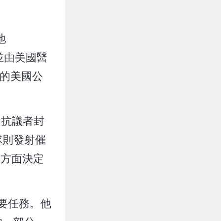
地
建並由美國醫
美的美國公
，抗議者封
隊則發射催
、單方面決定
首要任務。他