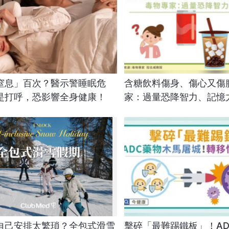
窒息」百次？醫示警睡眠危
含糖飲料傷身、傷心又傷
是打呼，恐影響全身健康！
家：過量恐降智力、記憶
自己安排太繁瑣？全包式滑雪
擊碎「最難踢鐵板」！AD