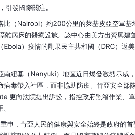
，引發國際關注。
（Nairobi）約200公里的萊基皮亞空軍基
座擁有50張隔離病床的醫療設施。該中心由美方出資興
Ebola）疫情的剛果民主共和國（DRC）返
南紐基（Nanyuki）地區近日爆發激烈示威
命病毒帶入社區，而非協助防疫。肯亞安全部
stitute 更向法院提出訴訟，指控政府黑箱作業
用。
平台 X 上重申，肯亞人民的健康與安全始終是政府的