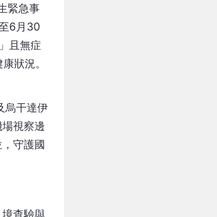
生緊急事
6月30
」且無症
健康狀況。
及烏干達伊
機場視察邊
位，守護國
入境查驗與