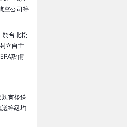
航空公司等
，於台北松
開立自主
PA設備
依既有後送
建議等級均