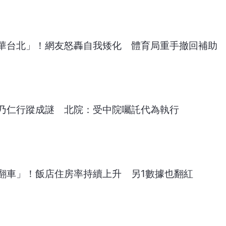
華台北」！網友怒轟自我矮化 體育局重手撤回補助
乃仁行蹤成謎 北院：受中院囑託代為執行
翻車」！飯店住房率持續上升 另1數據也翻紅