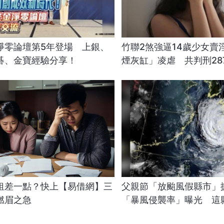
淨零論壇第5年登場 上銀、
竹聯2煞強逼14歲少女賣
碁、金寶經驗分享！
煙灰缸」凌虐 共判刑28
租差一點？快上【易借網】三
父親節「放颱風假縣市」
燃眉之急
「暴風侵襲率」曝光 這
高