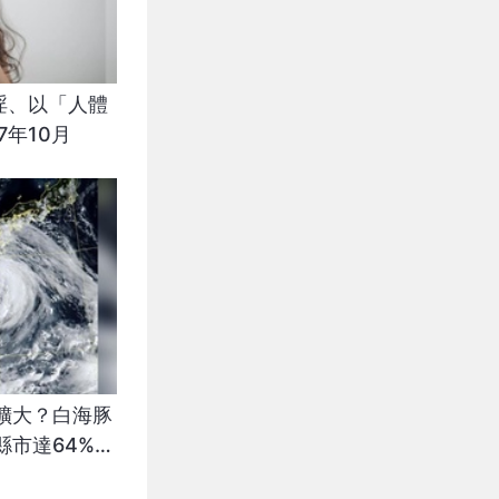
淫、以「人體
7年10月
擴大？白海豚
縣市達64%最