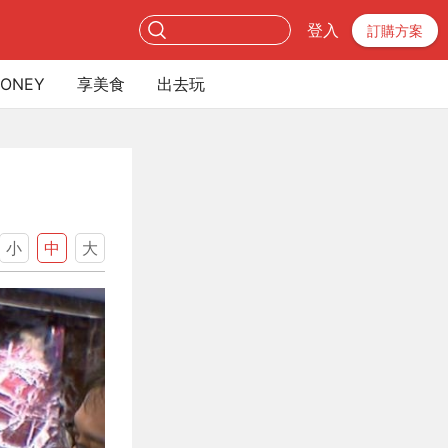
登入
訂購方案
ONEY
享美食
出去玩
小
中
大