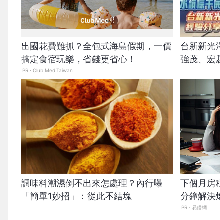
出國花費難抓？全包式海島假期，一價
台新新光
搞定食宿玩樂，省錢更省心！
強茂、宏
PR・Club Med Taiwan
調味料潮濕倒不出來怎處理？內行曝
下個月房
「簡單1妙招」：從此不結塊
分鐘解決
PR・易借網