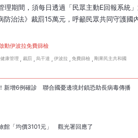
康管理期間，須每日透過「民眾主動E回報系統
病防治法》裁罰15萬元，呼籲民眾共同守護國
場啟動伊波拉免費篩檢
主健康管理
裁罰
烏干達
伊波拉
免費篩檢
剛果民主共和國
,
,
,
,
,
！新增6例確診 聯合國憂邊境封鎖恐助長病毒傳播
館「均價3101元」 觀光署回應了