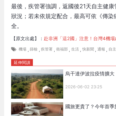
最後，疾管署強調，返國後21天自主健
狀況；若未依規定配合，最高可依《傳染
全。
【原文出處】：
赴非洲「這2國」注意！台灣4機
機場
篩檢
疾管署
衛福部
生活
快新聞
通報
自
,
,
,
,
,
,
,
延伸閱讀
烏干達伊波拉疫情擴大
2026-06-02 23:25
國旅更貴了？今年首季旅