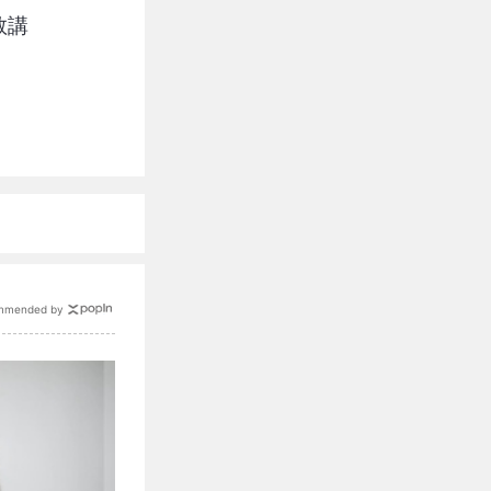
敢講
mmended by