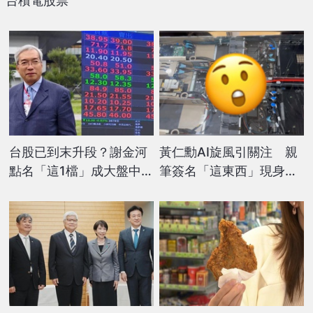
台積電股票
台股已到末升段？謝金河
黃仁勳AI旋風引關注 親
點名「這1檔」成大盤中流
筆簽名「這東西」現身鴻
砥柱 籲投資人緊抓「2
海股東會
關鍵」