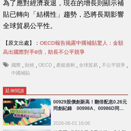
為了應對經濟衰退，現在的增長則顯示補
貼已轉向「結構性」趨勢，恐將長期影響
全球貿易公平性。
【原文出處】：
OECD報告揭露中國補貼驚人：金額
高出國際對手8倍，助長不公平競爭
國際
財經
OECD
產能過剩
全球貿易
不公平競爭
,
,
,
,
,
,
中國補貼
延伸閱讀
00929股價創新高！翻倍配息0.26元
同創紀錄 00998A、00986D同日
除息
2026-06-01 16:06