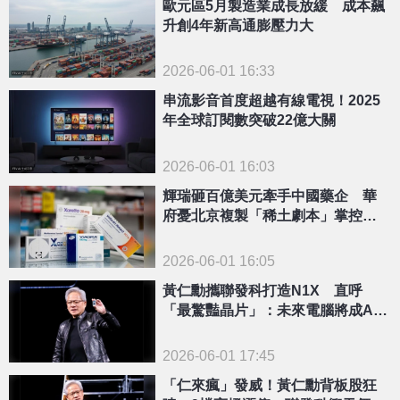
歐元區5月製造業成長放緩 成本飆
升創4年新高通膨壓力大
2026-06-01 16:33
串流影音首度超越有線電視！2025
年全球訂閱數突破22億大關
2026-06-01 16:03
輝瑞砸百億美元牽手中國藥企 華
府憂北京複製「稀土劇本」掌控生
技供應鏈
2026-06-01 16:05
黃仁勳攜聯發科打造N1X 直呼
「最驚豔晶片」：未來電腦將成AI
代理人
2026-06-01 17:45
「仁來瘋」發威！黃仁勳背板股狂