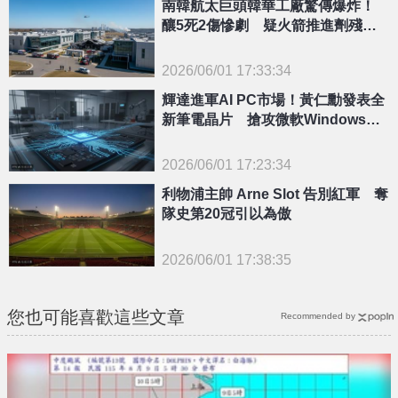
南韓航太巨頭韓華工廠驚傳爆炸！
釀5死2傷慘劇 疑火箭推進劑殘留
釀災
2026/06/01 17:33:34
{PLAYICON}
輝達進軍AI PC市場！黃仁勳發表全
新筆電晶片 搶攻微軟Windows生
態系
2026/06/01 17:23:34
{PLAYICON}
利物浦主帥 Arne Slot 告別紅軍 奪
隊史第20冠引以為傲
2026/06/01 17:38:35
{PLAYICON}
您也可能喜歡這些文章
Recommended by