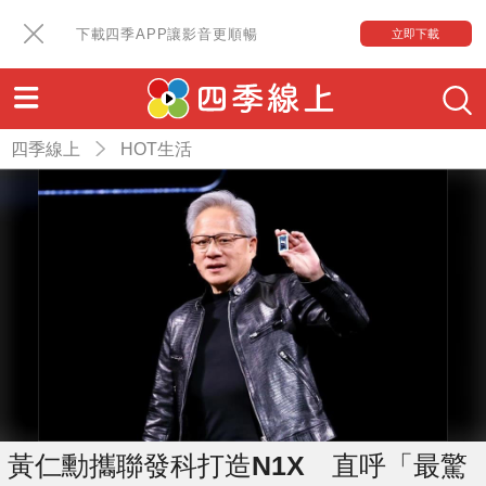
下載四季APP讓影音更順暢
立即下載
四季線上
HOT生活
黃仁勳攜聯發科打造N1X 直呼「最驚