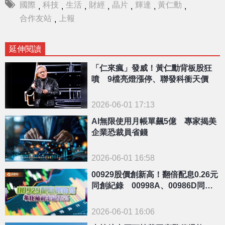
國際
科技
生活
財經
晶片
輝達
黃仁勳
,
,
,
,
,
,
,
合作友站
上報
,
延伸閱讀
「仁來瘋」發威！黃仁勳背板股狂
噴 9檔亮燈漲停、聯發科衝天價
2026-06-01 17:13
AI無限使用月帳單飆5億 專家揭美
企業恐裁員省錢
2026-06-01 16:58
00929股價創新高！翻倍配息0.26元
同創紀錄 00998A、00986D同日
除息
2026-06-01 16:06