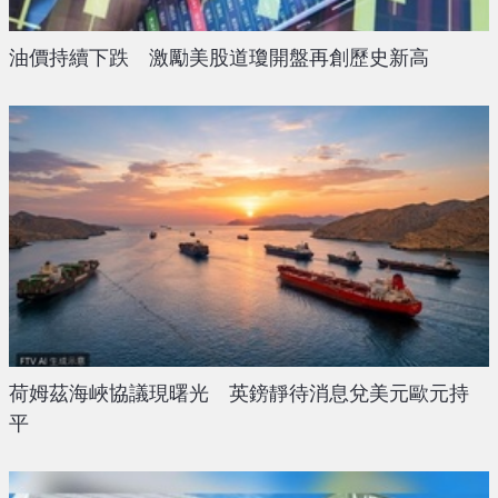
油價持續下跌 激勵美股道瓊開盤再創歷史新高
荷姆茲海峽協議現曙光 英鎊靜待消息兌美元歐元持
平