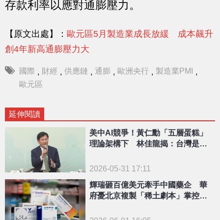
存款利率以應對通膨壓力。
【原文出處】：
歐元區5月製造業成長放緩 成本飆升
創4年新高通膨壓力大
國際
財經
供應鏈
通膨
歐洲央行
製造業PMI
,
,
,
,
,
,
歐元區
延伸閱讀
美中AI競爭！黃仁勳「五層蛋糕」
理論架構下 林佳龍揭：台灣是勝
負關鍵
2026-05-31 17:11
輝瑞砸百億美元牽手中國藥企 華
府憂北京複製「稀土劇本」掌控生
技供應鏈