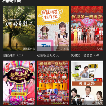
相關推薦
更新至14集
共57集
共4集
他的身影《二》
萌寵明星粗乃玩
民視第一發發發《2022》
更新至122集
共4集
共30集