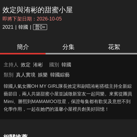
效定與洧彬的甜蜜小屋
即將下架日期：2026-10-05
2021
韓國
普0+
簡介
分集
花絮
主持人
效定
洧彬
國別
韓國
類別
真人實境
娛樂
韓國綜藝
韓國人氣女團OH MY GIRL隊長效定和副唱洧彬搭檔主持全新綜
藝節目，兩人共築甜蜜小屋並誠徵新室友一起同樂。來賓從團員
Mimi、勝熙到MAMAMOO玟星，保證每集都有歡笑及意想不到
化學作用，一起在她們的溫馨小屋裡共創美好回憶！