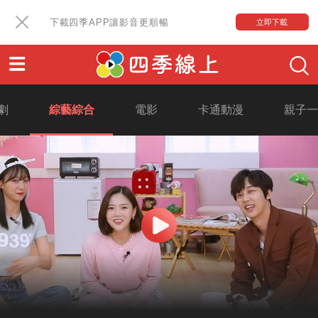
下載四季APP讓影音更順暢
立即下載
劇
綜藝綜合
電影
卡通動漫
親子