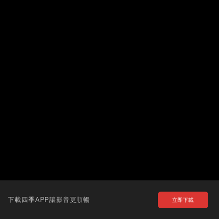
下載四季APP讓影音更順暢
立即下載