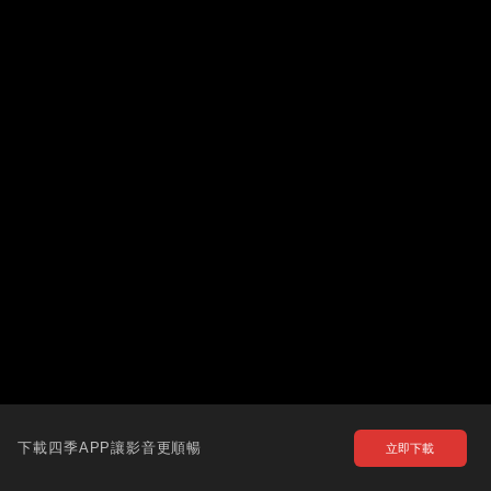
下載四季APP讓影音更順暢
立即下載