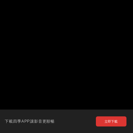
下載四季APP讓影音更順暢
立即下載