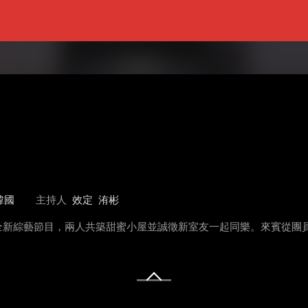
韓國
主持人
效定
洧彬
主持全新綜藝節目，兩人共築甜蜜小屋並誠徵新室友一起同樂。來賓從團員
！