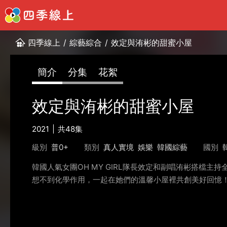
四季線上
/
綜藝綜合
/
效定與洧彬的甜蜜小屋
簡介
分集
花絮
效定與洧彬的甜蜜小屋
2021
共48集
級別
普0+
類別
真人實境
娛樂
韓國綜藝
國別
韓國人氣女團OH MY GIRL隊長效定和副唱洧彬搭檔
想不到化學作用，一起在她們的溫馨小屋裡共創美好回憶