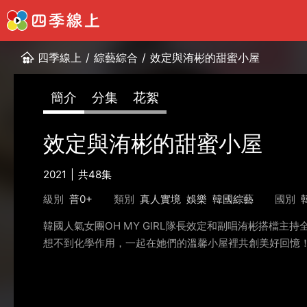
四季線上
/
綜藝綜合
/
效定與洧彬的甜蜜小屋
簡介
分集
花絮
效定與洧彬的甜蜜小屋
2021
共48集
級別
普0+
類別
真人實境
娛樂
韓國綜藝
國別
韓國人氣女團OH MY GIRL隊長效定和副唱洧彬搭檔
想不到化學作用，一起在她們的溫馨小屋裡共創美好回憶