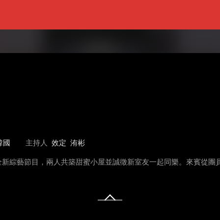
韓國
主持人
效定
洧彬
主持全新綜藝節目，兩人共築甜蜜小屋並誠徵新室友一起同樂。來賓從團員
！