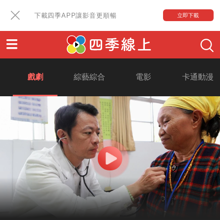
下載四季APP讓影音更順暢
立即下載
戲劇
綜藝綜合
電影
卡通動漫