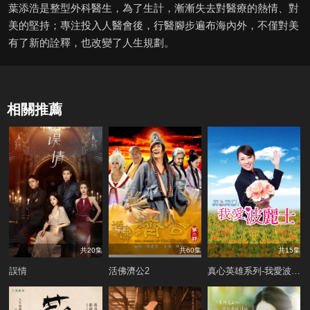
葉添浩是整型外科醫生，為了生計，漸漸失去對醫療的熱情、對
美的堅持；專注投入人醫會後，行醫腳步遍布海內外，不僅對美
有了新的詮釋，也改變了人生規劃。
相關推薦
共20集
共60集
共15集
誤情
活佛濟公2
真心英雄系列-我愛波麗士