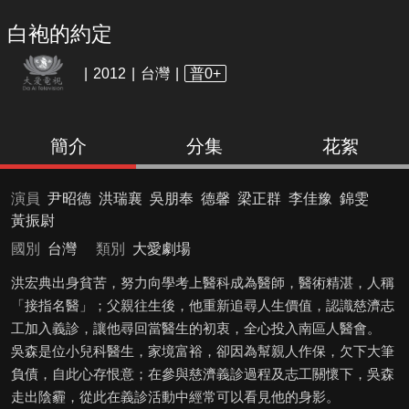
白袍的約定
2012
台灣
普0+
簡介
分集
花絮
演員
尹昭德
洪瑞襄
吳朋奉
德馨
梁正群
李佳豫
錦雯
黃振尉
國別
台灣
類別
大愛劇場
洪宏典出身貧苦，努力向學考上醫科成為醫師，醫術精湛，人稱
「接指名醫」；父親往生後，他重新追尋人生價值，認識慈濟志
工加入義診，讓他尋回當醫生的初衷，全心投入南區人醫會。
吳森是位小兒科醫生，家境富裕，卻因為幫親人作保，欠下大筆
負債，自此心存恨意；在參與慈濟義診過程及志工關懷下，吳森
走出陰霾，從此在義診活動中經常可以看見他的身影。