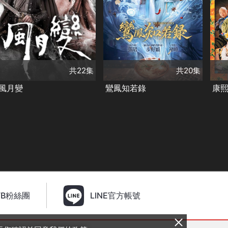
呂小雨
趙弈欽
鄧凱
烏日麗格
演
共20集
王若麟
張
演員
張珺
步籽穎
褚峰
侯
類別
古裝及歷史劇
類別
類
甜寵愛情❤️
精彩陸劇
古裝及歷史劇
古
✨
精彩陸劇✨
精
共22集
共20集
風月變
鸞鳳知若錄
康熙
FB粉絲團
LINE官方帳號