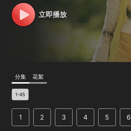
立即播放
分集
花絮
1-45
1
2
3
4
5
6