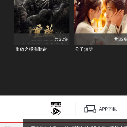
王一林
孫雪寧
演員
朱一龍
毛曉彤
耿業庭
於軒晨
胡軍
陳楚河
潘啟言
楊旭
陳明昊
黃俊捷
類別
古裝及歷史劇
類別
古裝及歷史劇
甜寵愛情❤️
精彩陸劇
精彩陸劇✨
✨
共32集
共32
重啟之極海聽雷
公子無雙
APP下載