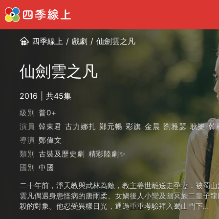
四季線上
/
戲劇
/
仙劍雲之凡
仙劍雲之凡
2016
共45集
級別
普0+
演員
韓東君
古力娜扎
鄭元暢
彩旗
金晨
劉雅瑟
耿樂
韓
導演
鄭偉文
類別
古裝及歷史劇
精彩陸劇✨
國別
中國
二十年前，淨天教與武林為敵，教主姜世離送走孕妻，被蜀山
雲凡偶遇身患怪病的唐雨柔、女媧後人小蠻及幽冥族二皇子龍
殺的對象。他忍受異樣目光，通過重重考驗拜入蜀山門下…