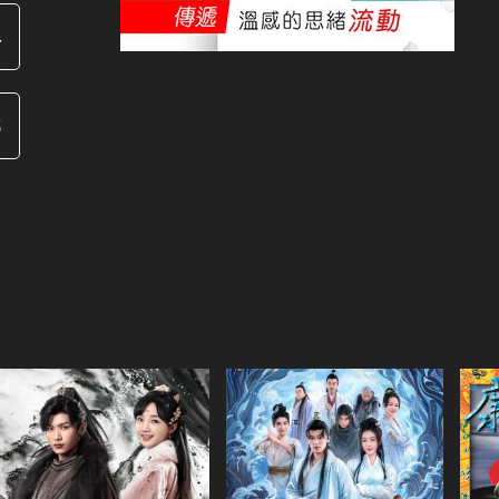
4
6
共22集
演員