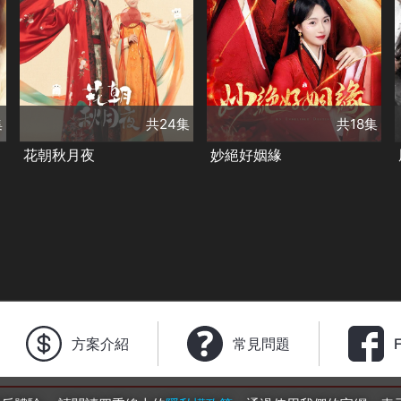
演員
共18集
包上恩
吳崇軒
演員
潘玥同
蔣熠銘
劉思辰
王庭旭
類別
類別
古裝及歷史劇
古裝及歷史劇
甜寵愛情❤️
奇幻
甜寵愛情❤️
精彩陸劇✨
讓浪漫在銀幕蔓延
集
共24集
共18集
精彩陸劇✨
新年追劇指南
花朝秋月夜
妙絕好姻緣
方案介紹
常見問題