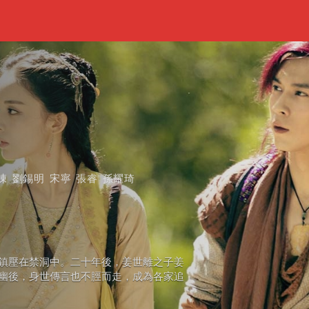
棟
劉錫明
宋寧
張睿
孫耀琦
鎮壓在禁洞中。二十年後，姜世離之子姜
幽後，身世傳言也不脛而走，成為各家追