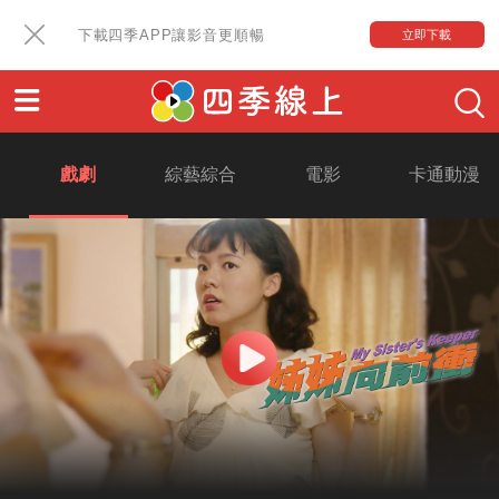
下載四季APP讓影音更順暢
立即下載
戲劇
綜藝綜合
電影
卡通動漫