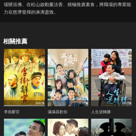
場辦浴佛、在松山啟動薰法香、積極推廣素食，將職場的專業能
力在慈濟發揮的淋漓盡致。
相關推薦
共42集
共32集
共23集
李衛辭官
滿滿喜歡你
人生逆轉勝