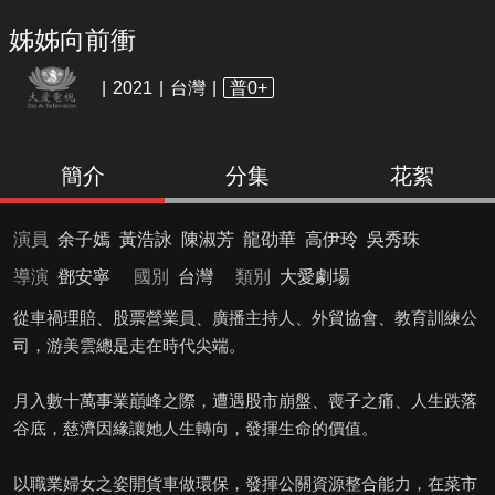
姊姊向前衝
2021
台灣
普0+
簡介
分集
花絮
演員
余子嫣
黃浩詠
陳淑芳
龍劭華
高伊玲
吳秀珠
導演
鄧安寧
國別
台灣
類別
大愛劇場
從車禍理賠、股票營業員、廣播主持人、外貿協會、教育訓練公
司，游美雲總是走在時代尖端。
月入數十萬事業巔峰之際，遭遇股市崩盤、喪子之痛、人生跌落
谷底，慈濟因緣讓她人生轉向，發揮生命的價值。
以職業婦女之姿開貨車做環保，發揮公關資源整合能力，在菜市