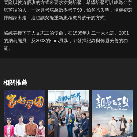
榮隆以教資優班的方式來要求女兒培馨，希望培馨可以成為金字
塔頂端的人，一次月考培馨數學考了99，怕爸爸失望，培馨卻選
擇離家出走，這也讓榮隆重新思考教育孩子的方式。
駱純美接下了人文志工的使命，在1999年九二一大地震、2001
的納莉颱風，及2003的sars風暴，都發揮記錄與傳遞美善的功
能。
相關推薦