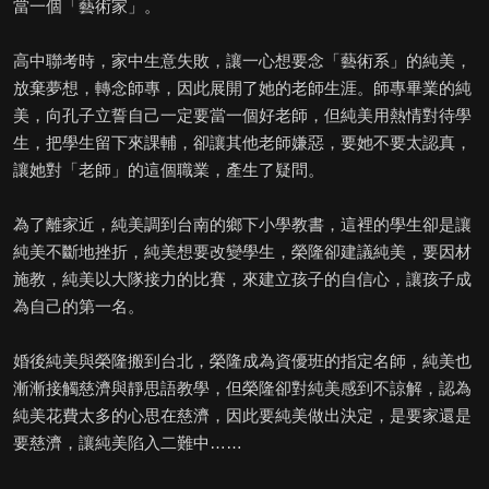
當一個「藝術家」。
高中聯考時，家中生意失敗，讓一心想要念「藝術系」的純美，
放棄夢想，轉念師專，因此展開了她的老師生涯。師專畢業的純
美，向孔子立誓自己一定要當一個好老師，但純美用熱情對待學
生，把學生留下來課輔，卻讓其他老師嫌惡，要她不要太認真，
讓她對「老師」的這個職業，產生了疑問。
為了離家近，純美調到台南的鄉下小學教書，這裡的學生卻是讓
純美不斷地挫折，純美想要改變學生，榮隆卻建議純美，要因材
施教，純美以大隊接力的比賽，來建立孩子的自信心，讓孩子成
為自己的第一名。
婚後純美與榮隆搬到台北，榮隆成為資優班的指定名師，純美也
漸漸接觸慈濟與靜思語教學，但榮隆卻對純美感到不諒解，認為
純美花費太多的心思在慈濟，因此要純美做出決定，是要家還是
要慈濟，讓純美陷入二難中……