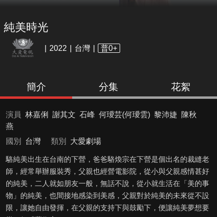
純美時光
2022
台灣
普0+
簡介
分集
花絮
演員
林嘉俐
謝其文
石峰
何璦芸(何璦雲)
黎沛婕
陳秋
燕
國別
台灣
類別
大愛劇場
駱純美出生在台南的下營，爸爸駱煥宗在下營是個出名的裁縫老
師，經常舉辦服裝秀，父親也經營電影院，從小與父親感情甚好
的純美，二人就如朋友一般，無話不說，從小就生活在「美的事
物」的純美，也間接地感染到美感，父親對於純美的未來從不設
限，讓她自由發揮，在父親的支持下與鼓勵下，便讓純美夢想要