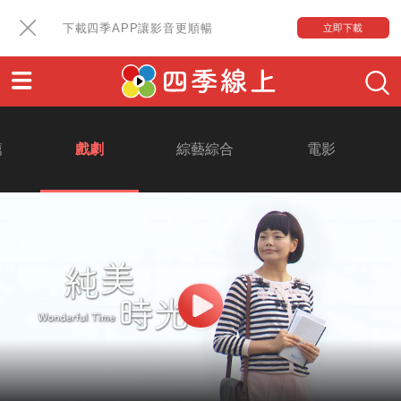
下載四季APP讓影音更順暢
立即下載
薦
戲劇
綜藝綜合
電影