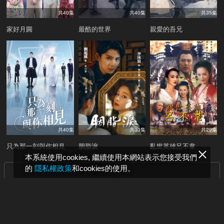
共40集
共40集
共35集
家好月圓
最酷的世界
親愛的吾兄
共40集
共30集
共29集
只為那一刻與你相見
胭脂淚
亂世英雄呂不韋
本系統使用cookies, 繼續使用本網站表示您接受我們
的
隱私權政策
和cookies的使用。
看更多