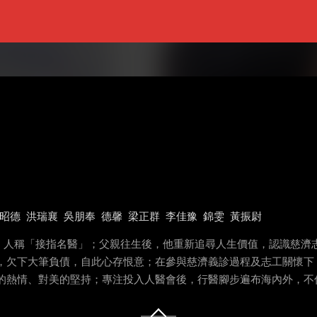
昭德
洪瑞襄
吳朋奉
德馨
梁正群
李佳豫
錦雯
黃振尉
，人稱「接指名醫」；父親往生後，他重新追尋人生價值，認識慈濟
保，欠下大筆負債，自此心存恨意；在參與慈濟義診過程及志工關懷下
療的熱情、對美的堅持；專注投入人醫會後，行醫腳步遍布海內外，不