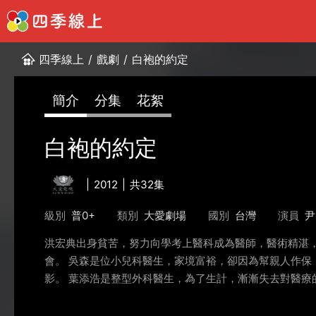
四季線上
/
戲劇
/
白袍的約定
簡介
分集
花絮
白袍的約定
2012
共32集
級別
普0+
類別
大愛劇場
國別
台灣
演員
尹
洪宏典出身貧苦，努力向學考上醫科成為醫師，醫術精湛
會。 吳森是位小兒科醫生，家境富裕，卻因為幫親人作
影。 葉添浩是整型外科醫生，為了生計，漸漸失去對醫