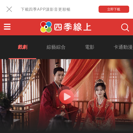
下載四季APP讓影音更順暢
立即下載
戲劇
綜藝綜合
電影
卡通動漫