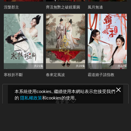
涅槃郡主
齊丑無艷之破鏡重圓
風月無邊
共21集
共28集
共24集
寒枝折不斷
春來定風波
霸道娘子請指教
本系統使用cookies, 繼續使用本網站表示您接受我們
的
隱私權政策
和cookies的使用。
看更多