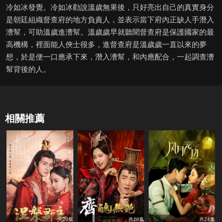
冷如冰發覺。冷如冰勸說溫歲無果後，只好亮出自己的真實身分
是朝廷組織督查府的地方負責人，並表示當下府內正缺人手潛入
漕幫，可助溫歲進漕幫。溫歲歲早就聽聞督查府是保護國家的最
高機構，裡面能人俠士很多，進督查府是溫歲歲一直以來的夢
想，於是便一口應承下來，潛入漕幫，和內應配合，一起調查漕
幫背後的人。
相關推薦
共20集
共26集
共24集