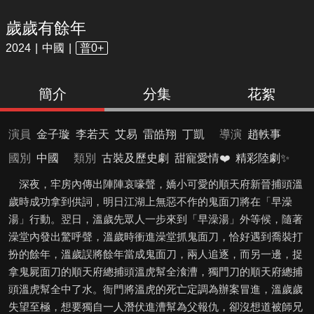
歲歲有餘年
2024
中國
普0+
簡介
分集
花絮
演員
金子璇
李若天
艾易
雷皓翔
丁凱
導演
趙軼事
國別
中國
類別
古裝及歷史劇
甜寵愛情❤️
精彩陸劇✨
深夜，牢房內傳出陣陣哀嚎聲，嬌小可愛的順天府新晉捕頭溫
歲時成功拿到供詞，明日江湖上無惡不作的鬼面刀將在「早澡
湯」行動。翌日，溫歲先眾人一步來到「早澡湯」外等候，隨著
澡堂內發出驚呼聲，溫歲時衝進澡堂抓鬼面刀，恰好遇到喬裝打
扮的餘年，溫歲誤將餘年當成鬼面刀，兩人追逐，而另一邊，捉
拿鬼屍面刀的順天府總捕頭溫虎幫全湌漕，獨門刀的順天府總捕
頭溫虎幫全中了水。衙門將溫虎的死亡定調為辦案冒進，溫歲歲
失望至極，想要獨自一人潛伏進漕幫為父報仇，卻沒想道被師兄