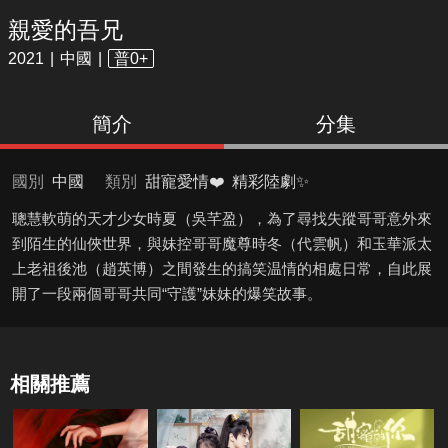
親愛的吾兄
2021
中國
普0+
簡介
分集
國別
中國
類別
甜寵愛情❤️
精彩陸劇✨
聰慧軟萌的天才少女時夏（吳芊盈），為了尋找失蹤哥哥意外來
到陌生的仙俠世界，與妹控哥哥魔尊時冬（代雲帆）和玉華派太
上老祖後池（趙英博）之間發生的搞笑温情的相處日常，自此展
開了一段兩個哥哥共同“守護”妹妹的爆笑故事。
相關推薦