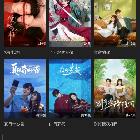
共20集
共24集
共40集
授她以柄
了不起的女俠
甜蜜的你
共24集
共30集
共24集
夏日奇妙書
白日夢我
別打擾我種田