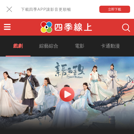
下載四季APP讓影音更順暢
立即下載
戲劇
綜藝綜合
電影
卡通動漫