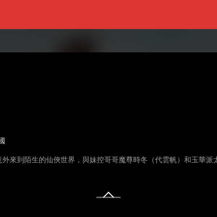
國
意外來到陌生的仙俠世界，與妹控哥哥魔尊時冬（代雲帆）和玉華派