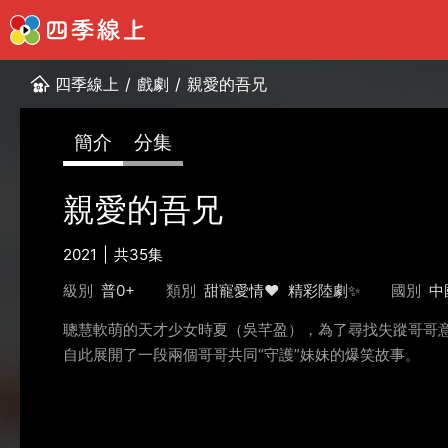
四季線上
/
戲劇
/
親愛的吾兄
簡介
分集
親愛的吾兄
2021
共35集
級別
普0+
類別
甜寵愛情❤️
精彩陸劇✨
國別
中
聰慧軟萌的天才少女時夏（吳芊盈），為了尋找失蹤哥哥
自此展開了一段兩個哥哥共同“守護”妹妹的爆笑故事。