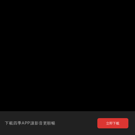
下載四季APP讓影音更順暢
立即下載