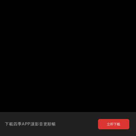
下載四季APP讓影音更順暢
立即下載