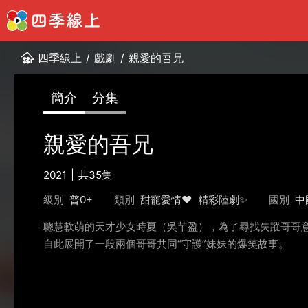
四季線上
/
戲劇
/
親愛的吾兄
簡介
分集
親愛的吾兄
2021
共35集
級別
普0+
類別
甜寵愛情❤️
精彩陸劇✨
國別
中
聰慧軟萌的天才少女時夏（吳芊盈），為了尋找失蹤哥哥
自此展開了一段兩個哥哥共同“守護”妹妹的爆笑故事。