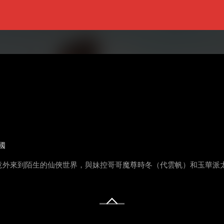
國
意外來到陌生的仙俠世界，與妹控哥哥魔尊時冬（代雲帆）和玉華派