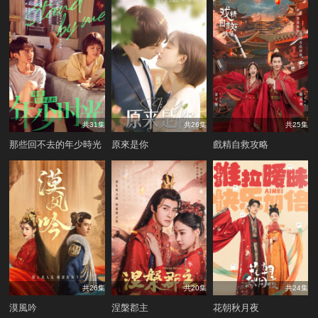
共31集
共26集
共25集
那些回不去的年少時光
原來是你
戲精自救攻略
共26集
共20集
共24集
漠風吟
涅槃郡主
花朝秋月夜