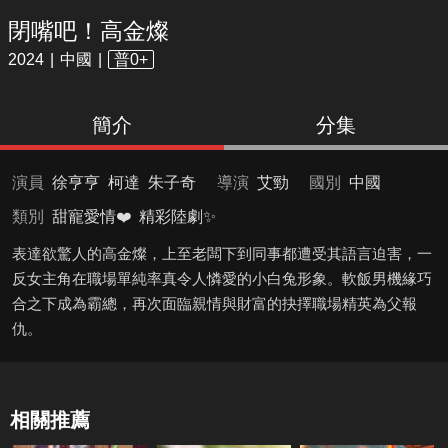
閉嘴吧！高金燦
2024
中國
普0+
簡介
分集
演員
徐亨亨
柯達
朱子奇
導演
艾勁
國別
中國
類別
甜寵愛情❤️
精彩陸劇✨
表達欲驚人的高金燦，上至老闆下到同事都遭受其語言迫害，一
反女主角在職場單純率真令人憐愛的小白兔形象。軟飯男機緣巧
合之下成為霸總，再次面臨親情與財富的抉擇職場精英為父報
仇。
相關推薦