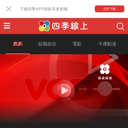
下載四季APP讓影音更順暢
立即下載
戲劇
綜藝綜合
電影
卡通動漫