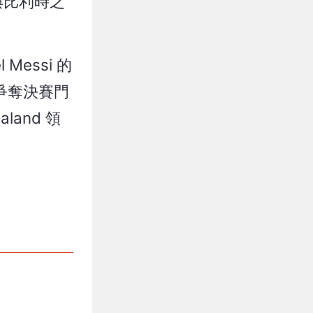
與比利時之
essi 的
爭奪決賽門
and 領