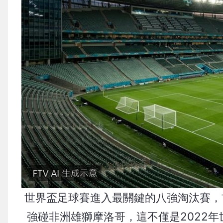
世界盃足球賽進入最關鍵的八強淘汰賽，
強碰非洲雄獅摩洛哥，這不僅是2022