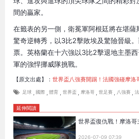
球、進攻與進球的頂尖球隊之間的精彩對
間的贏家。
在籤表的另一側，衛冕軍阿根廷將在堪薩斯城迎
驚奇逆轉秀，以3比2擊敗埃及驚險晉級
票。英格蘭在十六強以3比2擊退地主墨西哥，士
軍的強悍挪威隊挑戰。
【原文出處】：
世界盃八強賽開踢！法國強碰摩洛
足球
國際
體育
世界盃
摩洛哥
世足賽
八強賽
,
,
,
,
,
,
,
延伸閱讀
世界盃復仇戰！摩洛哥
2026-07-09 07:39