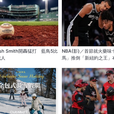
sh Smith開轟猛打 藍鳥5比
NBA(影)／首節就火藥
城人
馬」推倒「新紐約之王」
一抹笑容