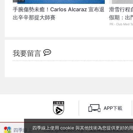
手腕傷勢未癒！Carlos Alcaraz 宣布退
滑雪行程
出辛辛那提大師賽
假期：出
爆表！
PR・Club Med T
我要留言
APP下載
四季線上使用 cookie 與其他技術為您提供更好
四季線上
Copyright © 2015 4gTV 鳳梨傳媒股份有限公司