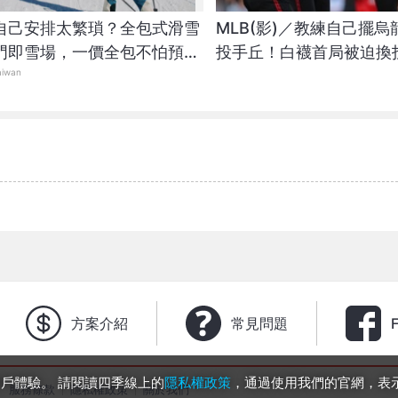
自己安排太繁瑣？全包式滑雪
MLB(影)／教練自己擺
門即雪場，一價全包不怕預算
投手丘！白襪首局被迫換
aiwan
8慘敗
方案介紹
常見問題
的用戶體驗。 請閱讀四季線上的
隱私權政策
，通過使用我們的官網，表
服務條款
隱私權政策
關於我們