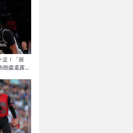
味十足！「斑
布朗森還露出