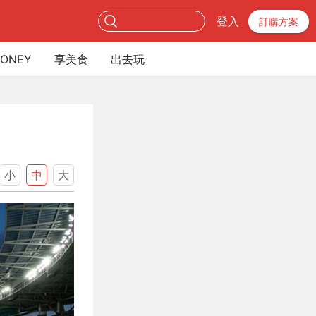
登入
訂購方案
ONEY
享美食
出去玩
小
中
大