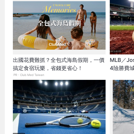
出國花費難抓？全包式海島假期，一價
MLB／Jo
搞定食宿玩樂，省錢更省心！
4險勝費
PR・Club Med Taiwan