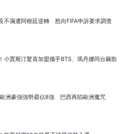
及不滿遭阿根廷逆轉 怒向FIFA申訴要求調查
！小賈斯汀驚喜加盟攜手BTS、瑪丹娜同台飆歌
！歐洲豪強強勢霸佔8強 巴西再陷歐洲魔咒