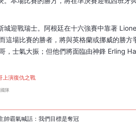
決。本場比賽的勝方，將在準決賽迎戰西班牙
戰瑞士。阿根廷在十六強賽中靠著 Lionel M
。而這場比賽的勝者，將與英格蘭或挪威的勝方
氣大振；但他們將面臨由神鋒 Erling Haal
哥上演復仇之戰
法國隊
主帥霸氣喊話：我們目標是奪冠