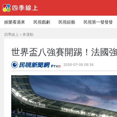
娛樂看過來
民視戲劇
民視綜藝
民視第一發發發
四季線上
＞
來運動
世界盃八強賽開踢！法國
2026-07-09 09:34