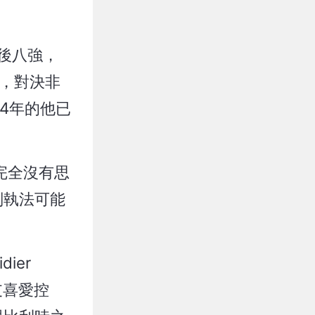
後八強，
隊，對決非
14年的他已
他完全沒有思
判執法可能
ier
支喜愛控