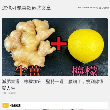
您也可能喜歡這些文章
Recommended by
減肥首選，檸檬加它，堅持一週，腰細了，瘦到你懷
疑人生
PR・新素簡
仙桃牌
PR