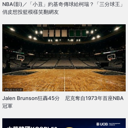
NBA(影)／「小丑」約基奇傳球給柯瑞？「三分球王」
俏皮想投籃模樣笑翻網友
Jalen Brunson狂轟45分 尼克奪自1973年首座NBA
冠軍