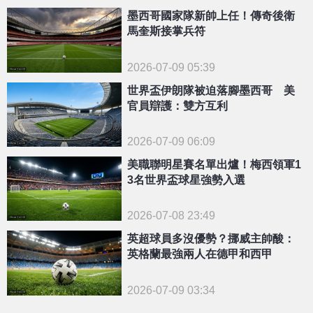
墨西哥國家隊新帥上任！傳奇後衛
馬奎斯接掌兵符
2026-07-09 05:39
世界盃伊朗隊被迫落腳墨西哥 美
官員辯護：雙方互利
2026-07-09 06:09
美職聯明星賽名單出爐！梅西領軍1
3名世界盃球星強勢入選
2026-07-08 23:49
英超球員多沒優勢？挪威主帥酸：
英格蘭最強兩人在德甲和西甲
2026-07-09 03:34