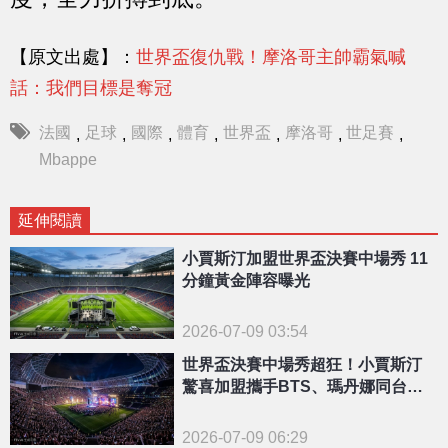
【原文出處】：
世界盃復仇戰！摩洛哥主帥霸氣喊
話：我們目標是奪冠
法國
足球
國際
體育
世界盃
摩洛哥
世足賽
,
,
,
,
,
,
,
Mbappe
延伸閱讀
小賈斯汀加盟世界盃決賽中場秀 11
分鐘黃金陣容曝光
2026-07-09 03:54
世界盃決賽中場秀超狂！小賈斯汀
驚喜加盟攜手BTS、瑪丹娜同台飆
歌
2026-07-09 06:29