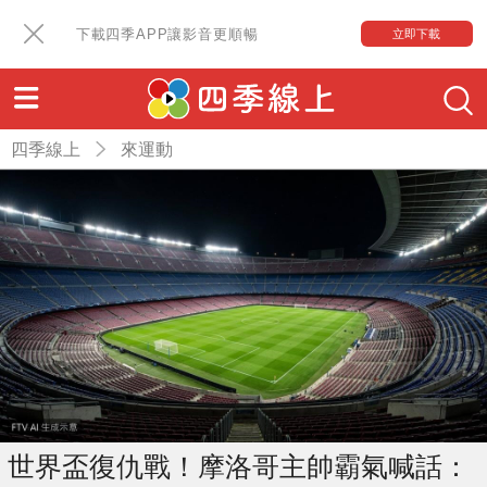
下載四季APP讓影音更順暢
立即下載
四季線上
來運動
世界盃復仇戰！摩洛哥主帥霸氣喊話：