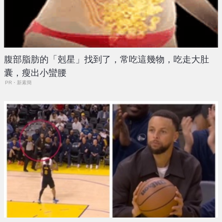
腹部脂肪的「剋星」找到了，常吃這幾物，吃走大肚
囊，瘦出小蠻腰
PR・新素簡