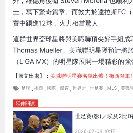
外，維德角後衛 Steven Moreir
圭，寫下驚奇篇章。而效力於達拉斯FC（FC
賽中踢進12球，火力相當驚人。
這群世界盃球星將與美職聯頂尖好手組成聯
Thomas Mueller。美職聯明星隊
（LIGA MX）的明星隊展開一場精彩的
【原文出處】：
美職聯明星賽名單出爐！梅西領軍1
足球
梅西
國際
體育
世界盃
世足賽
MLS
美職
,
,
,
,
,
,
,
延伸閱讀
世足賽(影)／埃及2
2026-07-08 10:17