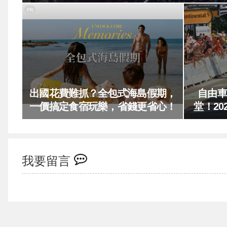
PR
出國花費難抓？全包式海島假期，
自由車
一價搞定食宿玩樂，省錢更省心！
堂！20
我要留言