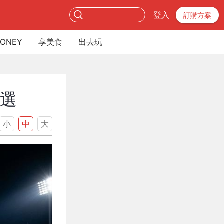
登入
訂購方案
ONEY
享美食
出去玩
入選
小
中
大