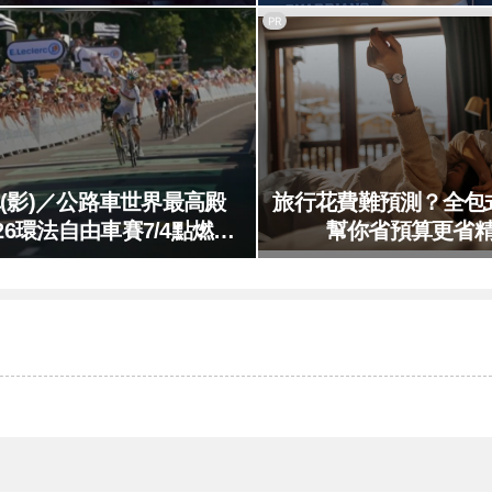
「香菜」可直接
PR
(影)／公路車世界最高殿
旅行花費難預測？全包
26環法自由車賽7/4點燃戰
幫你省預算更省
火