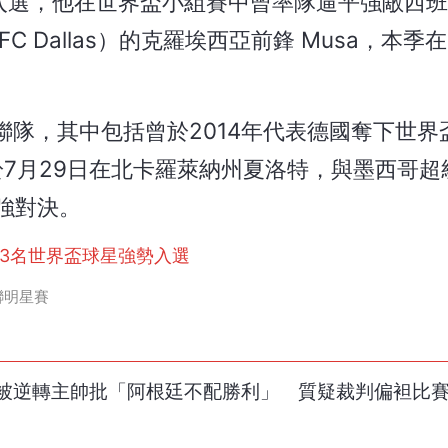
a 也順利入選，他在世界盃小組賽中曾率隊逼平強敵西
 Dallas）的克羅埃西亞前鋒 Musa，本季在
隊，其中包括曾於2014年代表德國奪下世界
預計將於7月29日在北卡羅萊納州夏洛特，與墨西哥
強強對決。
3名世界盃球星強勢入選
聯明星賽
比0被逆轉主帥批「阿根廷不配勝利」 質疑裁判偏袒比