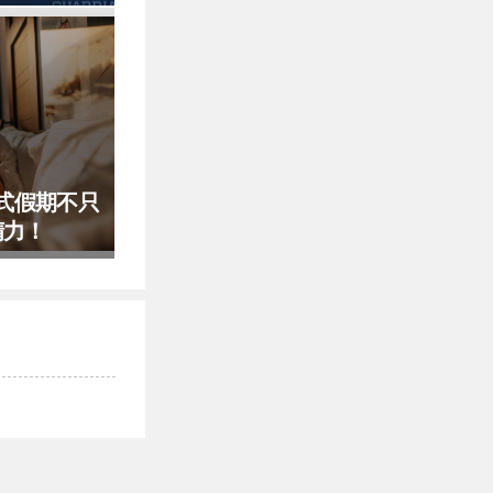
生啃
式假期不只
精力！