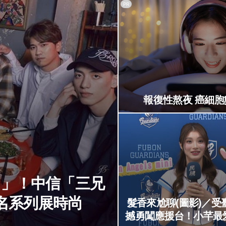
PR
報復性熬夜 癌細胞
男」！中信「三兄
名系列展時尚
髮香來尬聊(圖影)／受
撼勇闖應援台！小芊最