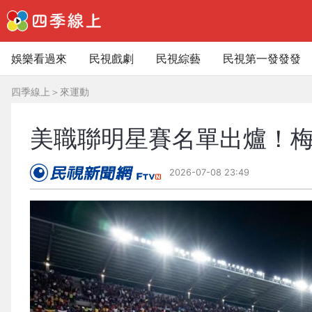
娛樂看過來
民視戲劇
民視綜藝
民視第一發發發
四季線上
＞
來運動
美職聯明星賽名單出爐！梅
2026-07-08 23:49