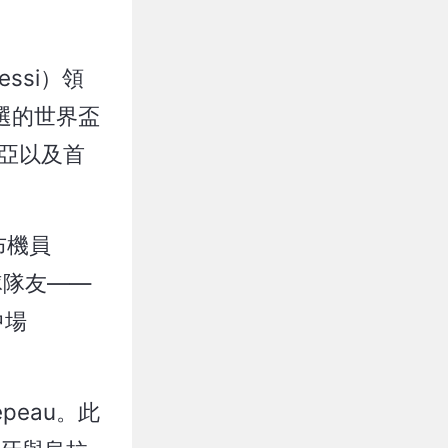
ssi）領
入選的世界盃
亞以及首
倫布機員
國隊隊友——
中場
epeau。此