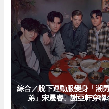
綜合／脫下運動服變身「潮
弟」宋晟睿、謝亞軒穿聯