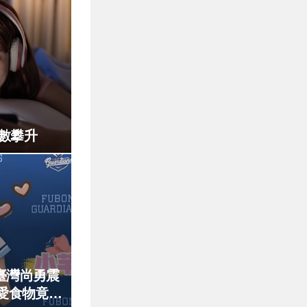
數攀升
臺灣尚勇震
愛食物竟是