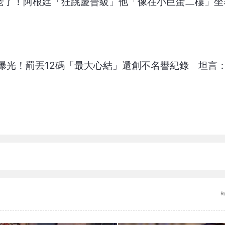
西老了！阿根廷「狂跳慶晉級」他「像在小巨蛋二樓」坐
曝光！罰丟12碼「最大心結」還創不名譽紀錄 坦言
R