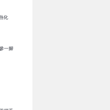
熱化
參一腳