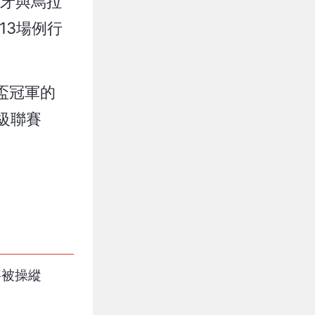
班牙與烏拉
13場例行
盃冠軍的
超級聯賽
賽被操縱