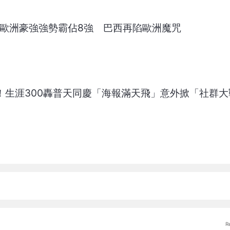
！歐洲豪強強勢霸佔8強 巴西再陷歐洲魔咒
谷！生涯300轟普天同慶「海報滿天飛」意外掀「社群
R