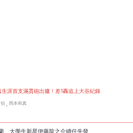
和真生涯首支滿貫砲出爐！差1轟追上大谷紀錄
韋伯
岡本和真
,
蘭 大學生新星伊藤龍之介續任先發