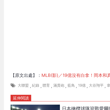
【原文出處】：
MLB(影)／19億沒有白拿！岡本
大聯盟
紀錄
體育
滿貫砲
藍鳥
19億
大谷翔平
,
,
,
,
,
,
,
延伸閱讀
日本橄欖球隊迎戰愛爾