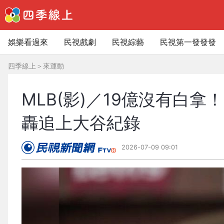
娛樂看過來
民視戲劇
民視綜藝
民視第一發發發
四季線上
＞
來運動
MLB(影)／19億沒有白
轟追上大谷紀錄
2026-07-09 09:01