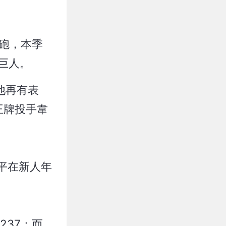
砲，本季
勝巨人。
他再有表
王牌投手韋
平在新人年
237；而