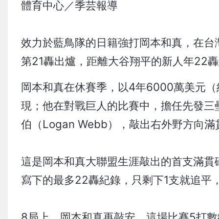
體育中心／季芸報導
效力於藍鳥隊的日籍強打岡本和真，在台
第21轟出爐，距離大谷翔平的新人年22
岡本和真在休賽季，以4年6000萬美元
現；他在對戰巨人的比賽中，擔任先發三
伯（Logan Webb），敲出右外野方向
這是岡本和真大聯盟生涯敲出的首支滿貫砲
寫下的最多22轟紀錄，只剩下1支就追平
8局上，岡本和真再敲安，這場比賽5打數