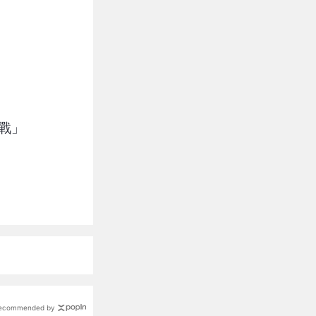
大戰」
ecommended by