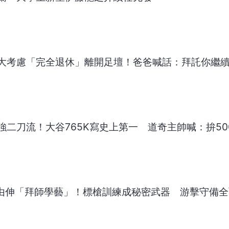
大考慮「完全退休」離開足壇！爸爸喊話：拜託你繼
最強二刀流！大谷765K寫史上第一 道奇主帥喊：拚50
山本由伸「拜師學藝」！標槍訓練成秘密武器 游擊守備