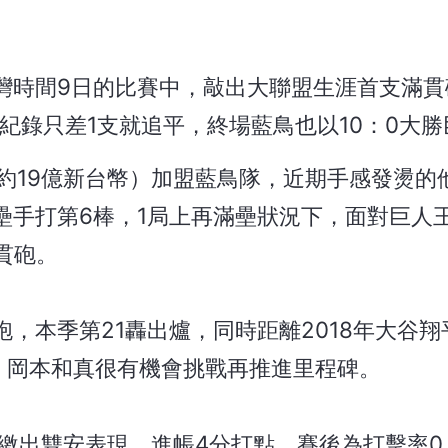
灣時間9日的比賽中，敲出大聯盟生涯首支滿貫
轟紀錄只差1支就追平，終場藍鳥也以10：0大
（約19億新台幣）加盟藍鳥隊，近期手感發燙的
壘手打第6棒，1局上再滿壘狀況下，面對巨人
滿貫砲。
，本季第21轟出爐，同時距離2018年大谷翔
，岡本和真很有機會挑戰再推進里程碑。
繳出雙安表現，進帳4分打點，賽後為打擊率0.