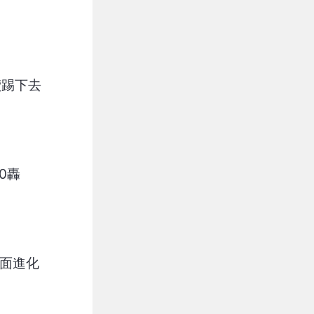
續踢下去
0轟
全面進化