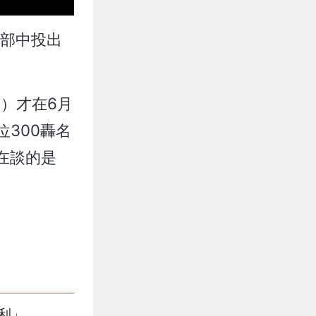
樂部中投出
s）才在6月
位300轟名
直在談的是
利」