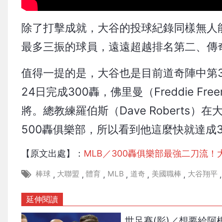
除了打擊成就，大谷的投球紀錄同樣無人能
最多三振的球員，遠遠超越排名第二、傳奇球星
值得一提的是，大谷也是目前道奇陣中第3位現
24日完成300轟，佛里曼（Freddie F
將。總教練羅伯斯（Dave Roberts
500轟俱樂部，所以看到他這麼快就達成
【原文出處】：
MLB／300轟俱樂部最強二刀流！
棒球
大聯盟
體育
MLB
道奇
美國職棒
大谷翔平
,
,
,
,
,
,
,
延伸閱讀
世足賽(影)／想要給