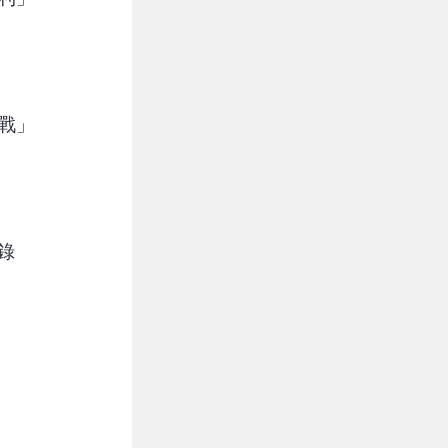
大戰」
錄