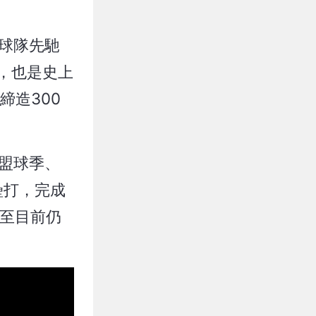
球隊先馳
員，也是史上
締造300
盟球季、
壘打，完成
截至目前仍