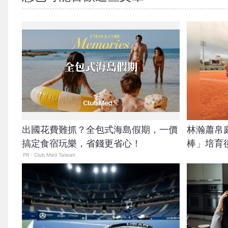
出國花費難抓？全包式海島假期，一價
林瀚蕭帛
搞定食宿玩樂，省錢更省心！
棒」培育
PR・Club Med Taiwan