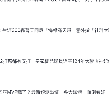
谷！生涯300轟普天同慶「海報滿天飛」意外掀「社群
連12打席都有安打 皇家板凳球員追平124年大聯盟神紀
第五座MVP穩了？最新預測出爐 各大媒體一面倒看好