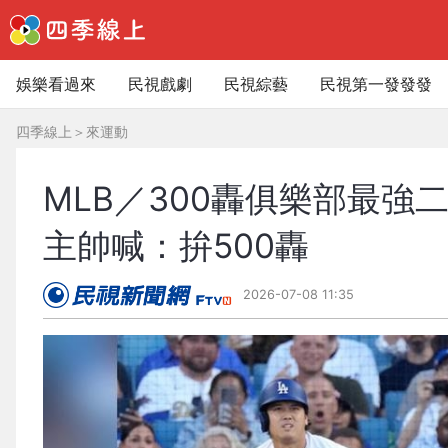
娛樂看過來
民視戲劇
民視綜藝
民視第一發發發
四季線上
＞
來運動
MLB／300轟俱樂部最強
主帥喊：拚500轟
2026-07-08 11:35