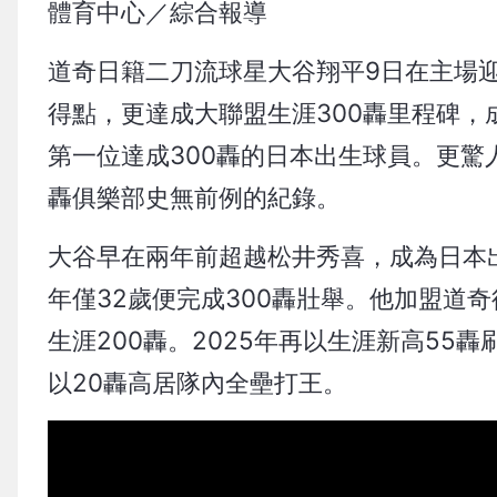
體育中心／綜合報導
道奇日籍二刀流球星大谷翔平9日在主場
得點，更達成大聯盟生涯300轟里程碑，
第一位達成300轟的日本出生球員。更驚
轟俱樂部史無前例的紀錄。
大谷早在兩年前超越松井秀喜，成為日本
年僅32歲便完成300轟壯舉。他加盟道奇
生涯200轟。2025年再以生涯新高5
以20轟高居隊內全壘打王。