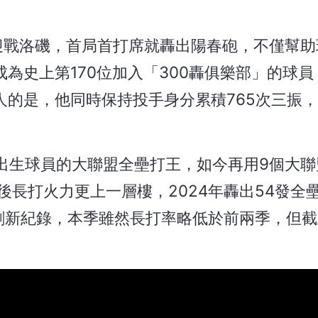
迎戰洛磯，首局首打席就轟出陽春砲，不僅幫助
成為史上第170位加入「300轟俱樂部」的球
人的是，他同時保持投手身分累積765次三振，
出生球員的大聯盟全壘打王，如今再用9個大聯
後長打火力更上一層樓，2024年轟出54發全
5轟刷新紀錄，本季雖然長打率略低於前兩季，但