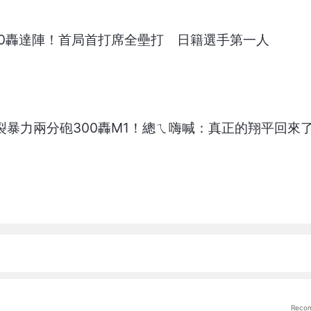
300轟達陣！首局首打席全壘打 日籍選手第一人
炸裂暴力兩分砲300轟M1！總ㄟ嗨喊：真正的翔平回來
Reco