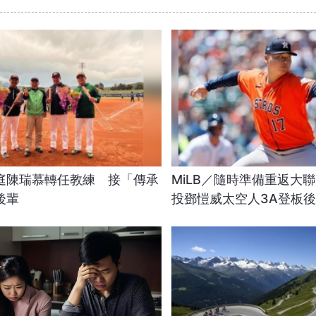
庭陳瑞慕轉任教練 接「傳承
MiLB／隨時準備重返大
後輩
投鄧愷威太空人3A登板後援