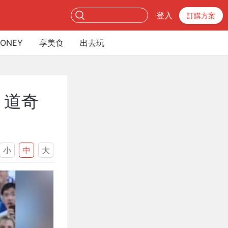
登入
訂購方案
ONEY
享美食
出去玩
 道奇
小
中
大