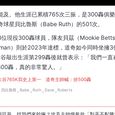
及。他生涯已累積765次三振，是300轟俱
貝比魯斯（Babe Ruth）的501次。
役300轟球員，隊友貝茲（Mookie Bett
reeman）則於2023年達標，道奇如今同時坐擁3
）在大谷敲出生涯第299轟後就曾表示：「我們一
300轟，真的非常驚人。」
大谷765K寫史上第一 道奇主帥喊：拚500轟
貝比魯斯
Babe
Ruth
Dave
Roberts
,
,
,
,
阿根廷贏，找我們來幹嘛？埃及主帥爆氣批「對手不配勝