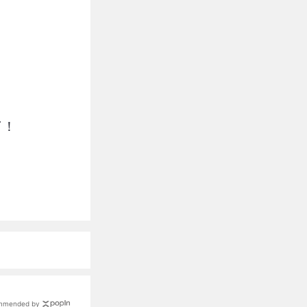
了！
mmended by