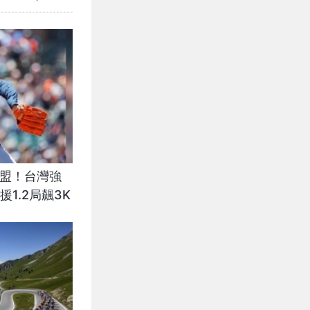
聯盟！台灣強
1.2局飆3K