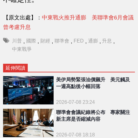
【原文出處】：
中東戰火推升通膨 美聯準會6月會議
曾考慮升息
川普
國際
財經
聯準會
FED
通膨
升息
,
,
,
,
,
,
,
中東戰爭
延伸閱讀
美伊局勢緊張油價飆升 美元觸及
一週高點後小幅回落
2026-07-08 23:24
聯準會會議紀錄將公布 專家關注
新主席是否縮減內容
2026-07-08 18:18