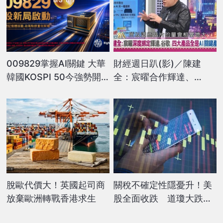
009829掌握AI關鍵 大華
財經週日趴(影)／陳建
韓國KOSPI 50今強勢開
全：宸曜合作輝達、
募
Google TPU 成邊緣運算
隱藏冠軍
脫歐代價大！英國起司商
關稅不確定性隱憂升！美
放棄歐洲轉戰香港求生
股全面收跌 道瓊大跌逾
800點