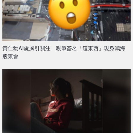
黃仁勳AI旋風引關注 親筆簽名「這東西」現身鴻海
股東會