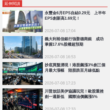
延伸閱讀
永豐金6月EPS自結0.29元 上半年
EPS創新高1.69元！
2026-07-08 17:04
義大利裕信銀行強娶德商銀 成功
掌握17.6%股權超預期
2026-07-08 16:53
抄底買盤湧現！港股飆漲3%創三個
月最大漲幅 陸股跌至月線低點
2026-07-08 17:23
川普放話美伊協議玩完！歐股重挫
創一週新低 國際油價飆漲5%
2026-07-08 17:33