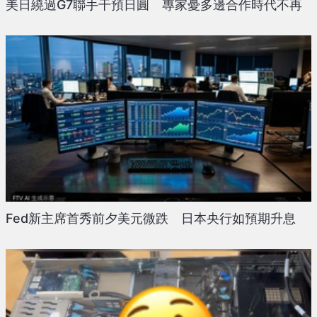
美日繞過G7聯手干預日圓 專家憂多邊合作時代不再
Fed新主席首秀前夕美元微跌 日本央行如預期升息