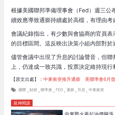
根據美國聯邦準備理事會（Fed）週三公
續效應導致通膨持續處於高檔，有理由考
會議紀錄指出，有少數與會協商的官員表
的目標區間。這反映出決策小組內部對於
儘管會議中出現了升息的討論聲音，但聯邦
上，仍達成一致共識，投票決定維持現行
【原文出處】：
中東衝突推升通膨 美聯準會6月
國際
財經
聯準會
FED
通膨
升息
中東衝突
,
,
,
,
,
,
延伸閱讀
中東戰火再起油價飆漲