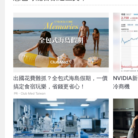
出國花費難抓？全包式海島假期，一價
NVIDI
搞定食宿玩樂，省錢更省心！
冷商機
PR・Club Med Taiwan