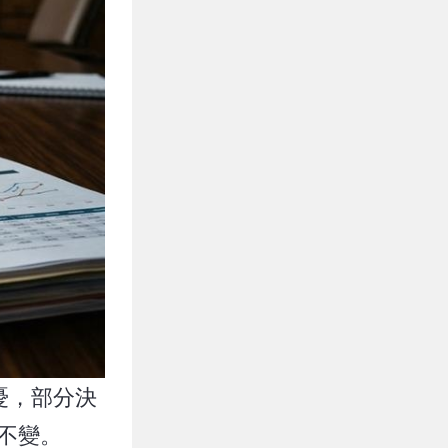
憂，部分決
不變。