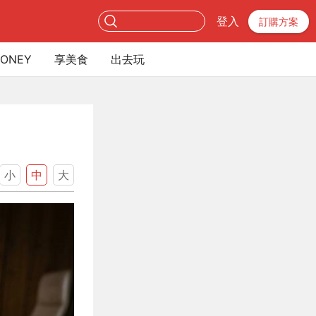
登入
訂購方案
ONEY
享美食
出去玩
小
中
大