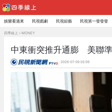
娛樂看過來
民視戲劇
民視綜藝
民視第一發發發
四季線上
＞
MONEY
中東衝突推升通膨 美聯準
2026-07-09 02:09