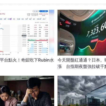
A新平台點火！奇鋐吃下Rubin水
今天開盤紅通通？日本、
漲 台指期夜盤強拉破千