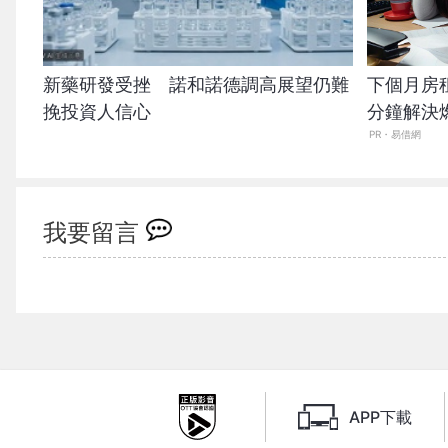
新藥研發受挫 諾和諾德調高展望仍難
下個月房
挽投資人信心
分鐘解決
PR・易借網
我要留言
APP下載