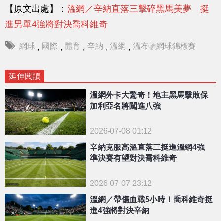
【原文出處】：
溫網／辛納直落三擊碎黑馬美夢 挺
進男單4強將對決喬科維奇
網球
國際
體育
辛納
溫網
溫布頓網球錦標賽
,
,
,
,
,
延伸閱讀
溫網外卡大驚奇！地主黑馬擊敗保
加利亞名將闖進八強
2026-07-08 01:12
辛納克服高溫直落三挺進溫網4強
準決賽有望對決喬科維奇
2026-07-07 23:12
溫網／帶傷血戰5小時！喬科維奇挺
進4強將對決辛納