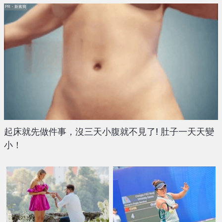
PR・新素簡
起床就先做件事，沒三天小腹就不見了! 肚子一天天變
小！