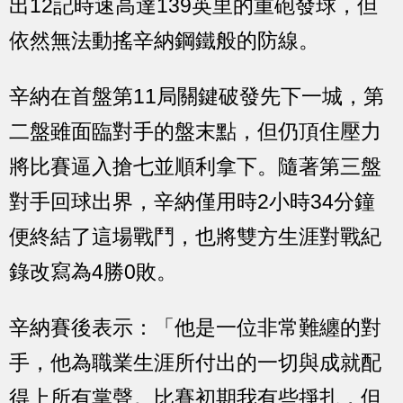
出12記時速高達139英里的重砲發球，但
依然無法動搖辛納鋼鐵般的防線。
辛納在首盤第11局關鍵破發先下一城，第
二盤雖面臨對手的盤末點，但仍頂住壓力
將比賽逼入搶七並順利拿下。隨著第三盤
對手回球出界，辛納僅用時2小時34分鐘
便終結了這場戰鬥，也將雙方生涯對戰紀
錄改寫為4勝0敗。
辛納賽後表示：「他是一位非常難纏的對
手，他為職業生涯所付出的一切與成就配
得上所有掌聲。比賽初期我有些掙扎，但