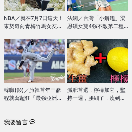
NBA／就在7月7日這天！
法網／台灣「小鋼砲」梁
東契奇向青梅竹馬女友求
恩碩女雙4強不敵第二種
婚「傳奇球星」也祝賀
子！無緣晉級仍寫大滿貫
生涯最佳績
PR・新素簡
韓職(影)／旅韓首年王彥
減肥首選，檸檬加它，堅
程就寫超狂「最強亞洲外
持一週，腰細了，瘦到你
援」紀錄！6局飆7K奪單
懷疑人生
季第10勝
我要留言