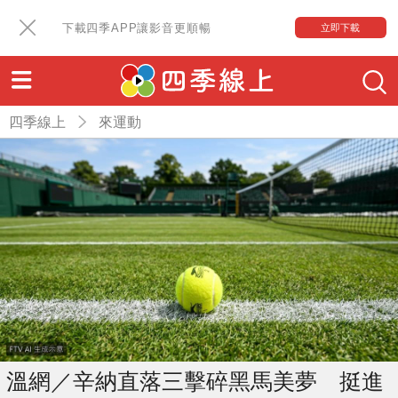
下載四季APP讓影音更順暢
立即下載
四季線上
來運動
溫網／辛納直落三擊碎黑馬美夢 挺進