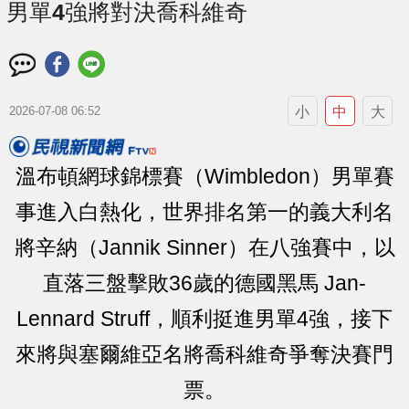
男單4強將對決喬科維奇
小
中
大
2026-07-08 06:52
溫布頓網球錦標賽（Wimbledon）男單賽
事進入白熱化，世界排名第一的義大利名
將辛納（Jannik Sinner）在八強賽中，以
直落三盤擊敗36歲的德國黑馬 Jan-
Lennard Struff，順利挺進男單4強，接下
來將與塞爾維亞名將喬科維奇爭奪決賽門
票。