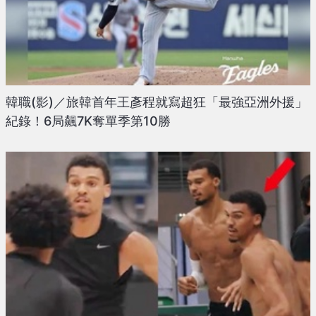
韓職(影)／旅韓首年王彥程就寫超狂「最強亞洲外援」
紀錄！6局飆7K奪單季第10勝