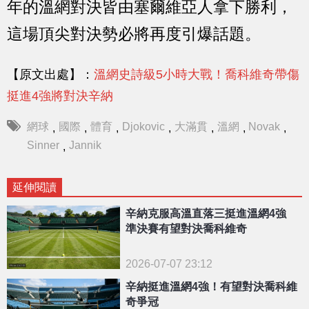
年的溫網對決皆由塞爾維亞人拿下勝利，
這場頂尖對決勢必將再度引爆話題。
【原文出處】：
溫網史詩級5小時大戰！喬科維奇帶傷
挺進4強將對決辛納
網球
國際
體育
Djokovic
大滿貫
溫網
Novak
,
,
,
,
,
,
,
Sinner
Jannik
,
延伸閱讀
辛納克服高溫直落三挺進溫網4強
準決賽有望對決喬科維奇
2026-07-07 23:12
辛納挺進溫網4強！有望對決喬科維
奇爭冠