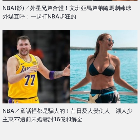
NBA(影)／外星兄弟合體！文班亞馬弟弟隨馬刺練球
外媒直呼：一起打NBA超狂的
NBA／童話裡都是騙人的！昔日愛人變仇人 湖人少
主東77遭前未婚妻討16億和解金