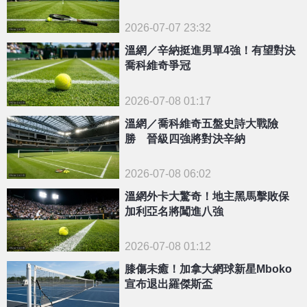
2026-07-07 23:32
溫網／辛納挺進男單4強！有望對決
喬科維奇爭冠
2026-07-08 01:17
溫網／喬科維奇五盤史詩大戰險
勝 晉級四強將對決辛納
2026-07-08 06:02
溫網外卡大驚奇！地主黑馬擊敗保
加利亞名將闖進八強
2026-07-08 01:12
膝傷未癒！加拿大網球新星Mboko
宣布退出羅傑斯盃