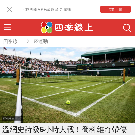
下載四季APP讓影音更順暢
立即下載
四季線上
來運動
溫網史詩級5小時大戰！喬科維奇帶傷