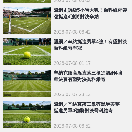
2026-07-08 06:02
溫網史詩級5小時大戰！喬科維奇帶
傷挺進4強將對決辛納
2026-07-08 06:42
溫網／辛納挺進男單4強！有望對決
喬科維奇爭冠
2026-07-08 01:17
辛納克服高溫直落三挺進溫網4強
準決賽有望對決喬科維奇
2026-07-07 23:12
溫網／辛納直落三擊碎黑馬美夢
挺進男單4強將對決喬科維奇
2026-07-08 06:52