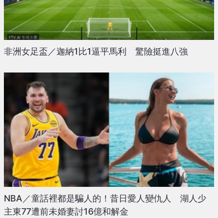
非洲女足盃／迦納1比1逼平馬利 驚險挺進八強
NBA／童話裡都是騙人的！昔日愛人變仇人 湖人少
主東77遭前未婚妻討16億和解金