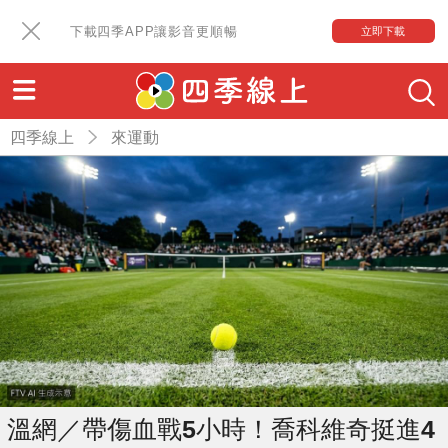
下載四季APP讓影音更順暢
立即下載
四季線上
來運動
溫網／帶傷血戰5小時！喬科維奇挺進4