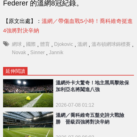
Federer 的溫網8冠紀錄。
【原文出處】：
溫網／帶傷血戰5小時！喬科維奇挺進
4強將對決辛納
網球
國際
體育
Djokovic
溫網
溫布頓網球錦標賽
,
,
,
,
,
,
Novak
Sinner
Jannik
,
,
延伸閱讀
溫網外卡大驚奇！地主黑馬擊敗保
加利亞名將闖進八強
2026-07-08 01:12
溫網／喬科維奇五盤史詩大戰險
勝 晉級四強將對決辛納