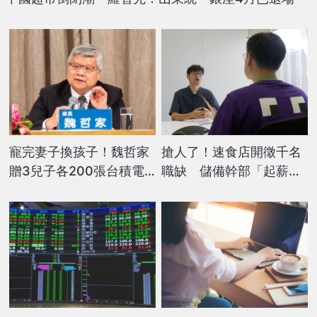
寵完妻子換孩子！魏哲家
搶人了！速食店開徵千名
贈3兒子各200張台積電
職缺 儲備幹部「起薪
股票、市值達36億
42K」