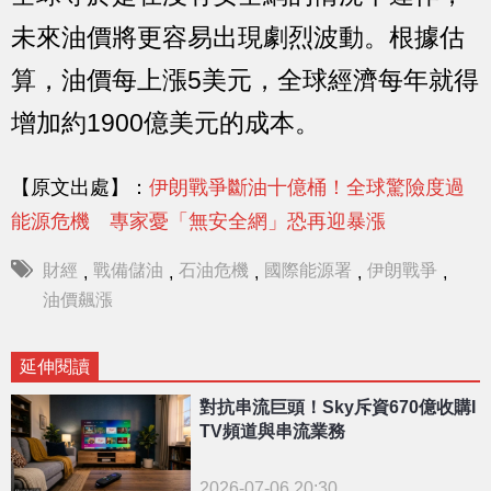
未來油價將更容易出現劇烈波動。根據估
算，油價每上漲5美元，全球經濟每年就得
增加約1900億美元的成本。
【原文出處】：
伊朗戰爭斷油十億桶！全球驚險度過
能源危機 專家憂「無安全網」恐再迎暴漲
財經
戰備儲油
石油危機
國際能源署
伊朗戰爭
,
,
,
,
,
油價飆漲
延伸閱讀
對抗串流巨頭！Sky斥資670億收購I
TV頻道與串流業務
2026-07-06 20:30