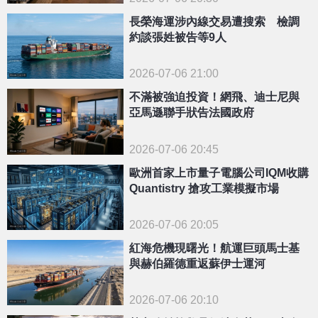
長榮海運涉內線交易遭搜索 檢調
約談張姓被告等9人
2026-07-06 21:00
不滿被強迫投資！網飛、迪士尼與
亞馬遜聯手狀告法國政府
2026-07-06 20:45
歐洲首家上市量子電腦公司IQM收購
Quantistry 搶攻工業模擬市場
2026-07-06 20:05
紅海危機現曙光！航運巨頭馬士基
與赫伯羅德重返蘇伊士運河
2026-07-06 20:10