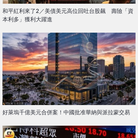
和平紅利來了2／美債美元高位回吐台股飆 壽險「資
本利多」獲利大躍進
好萊塢千億美元合併案！中國批准華納與派拉蒙交易