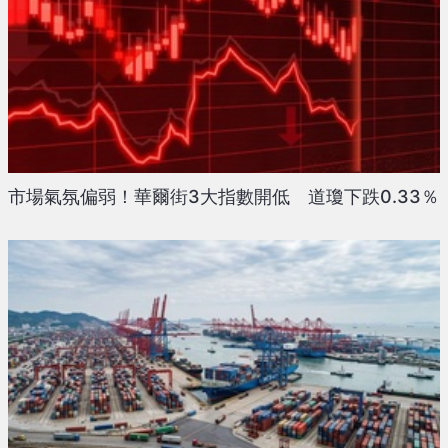
市場氣氛偏弱！華爾街3大指數開低 道瓊下跌0.33％