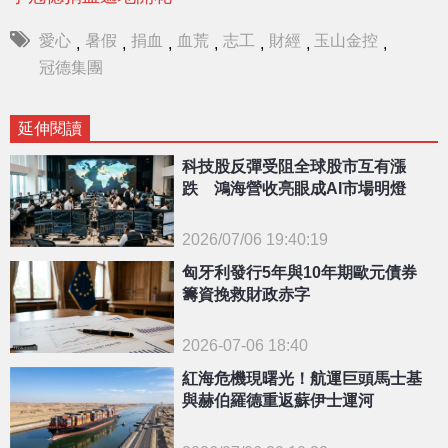
愛心
暑假
捐血
血荒
志工
財經
玉山金控
,
,
,
,
,
,
,
冠德集團
延伸閱讀
科技股反彈受阻全球股市互有漲
跌 鴻海營收亮眼成AI市場明燈
2026/07/06 19:40:19
{PLAYICON}
匈牙利發行5年與10年期歐元債券
籌資挽救財政赤字
2026-07-06 18:40
紅海危機現曙光！航運巨頭馬士基
與赫伯羅德重返蘇伊士運河