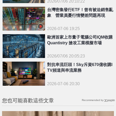
2026/07/06 20:10:22
{PLAYICON}
台灣密集發行ETF！曾有被迫銷售亂
象 營業員憂行情變差問題再現
2026-07-06 19:25
歐洲首家上市量子電腦公司IQM收購
Quantistry 搶攻工業模擬市場
2026/07/06 20:05:23
{PLAYICON}
對抗串流巨頭！Sky斥資670億收購I
TV頻道與串流業務
2026-07-06 20:30
您也可能喜歡這些文章
Recommended by