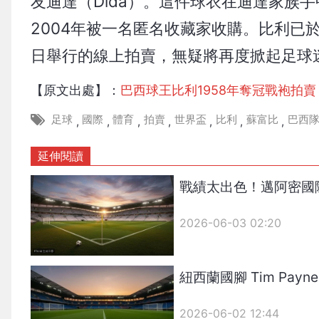
友迪達（Dida）。這件球衣在迪達家族
2004年被一名匿名收藏家收購。比利已於
日舉行的線上拍賣，無疑將再度掀起足球
【原文出處】：
巴西球王比利1958年奪冠戰袍拍賣
足球
國際
體育
拍賣
世界盃
比利
蘇富比
巴西
,
,
,
,
,
,
,
延伸閱讀
戰績太出色！邁阿密國際宣布
2026-06-03 02:20
紐西蘭國腳 Tim Pa
2026-06-02 12:44