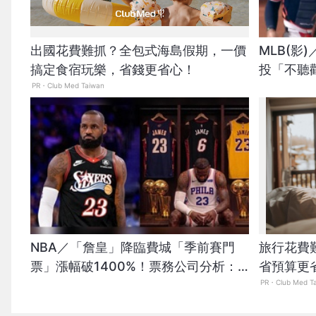
出國花費難抓？全包式海島假期，一價
MLB(影
搞定食宿玩樂，省錢更省心！
投「不聽
PR・Club Med Taiwan
場怒瞪」
NBA／「詹皇」降臨費城「季前賽門
旅行花費
票」漲幅破1400%！票務公司分析：
省預算更
非常罕見
PR・Club Med T