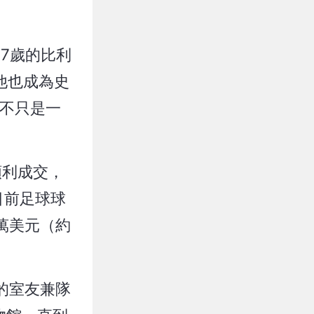
7歲的比利
他也成為史
這不只是一
若順利成交，
目前足球球
8萬美元（約
的室友兼隊