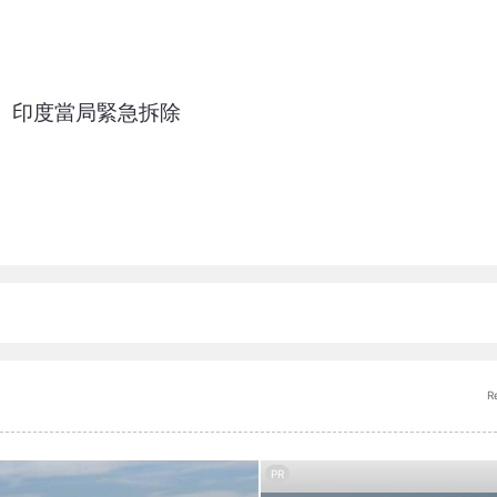
像晃動 印度當局緊急拆除
R
PR