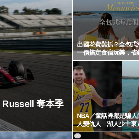
出國花費難抓？全包式
一價搞定食宿玩樂，省
Russell 奪本季
NBA／童話裡都是騙人
人變仇人 湖人少主東7
妻討16億和解
PR