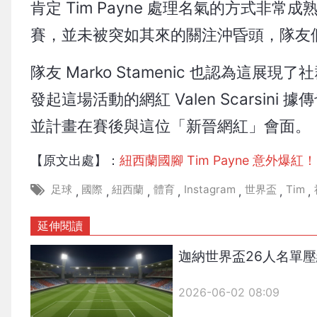
肯定 Tim Payne 處理名氣的方式非常
賽，並未被突如其來的關注沖昏頭，隊友
隊友 Marko Stamenic 也認為
發起這場活動的網紅 Valen Scarsi
並計畫在賽後與這位「新晉網紅」會面。
【原文出處】：
紐西蘭國腳 Tim Payne 意外
足球
國際
紐西蘭
體育
Instagram
世界盃
Tim
,
,
,
,
,
,
,
延伸閱讀
迦納世界盃26人名單
2026-06-02 08:09