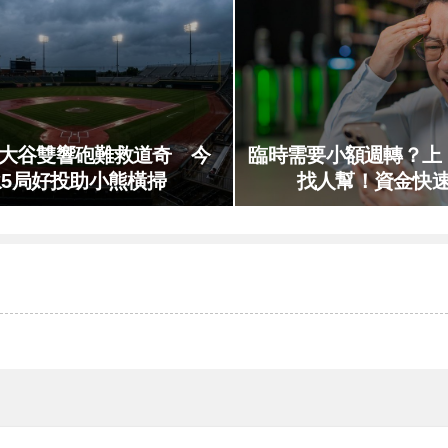
／大谷雙響砲難救道奇 今
臨時需要小額週轉？上
永5局好投助小熊橫掃
找人幫！資金快