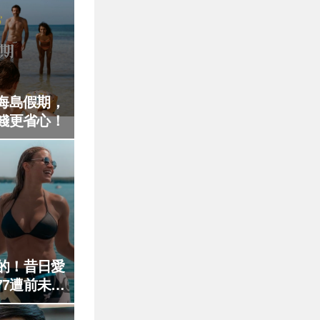
海島假期，
錢更省心！
的！昔日愛
7遭前未婚
金