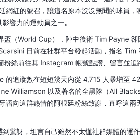
廷網紅的號召，讓這名原本沒沒無聞的球員，
具影響力的運動員之一。
orld Cup），陣中後衛 Tim Payne 
arsini 日前在社群平台發起活動，指名 Tim P
絲前往其 Instagram 帳號點讚、留言並追
 的追蹤數在短短幾天內從 4,715 人暴增至 4
illiamson 以及著名的全黑隊（All Blac
以西班牙語向這群熱情的阿根廷粉絲致謝，直呼這兩
 對此現象感到驚訝，坦言自己雖然不太懂社群媒體的運