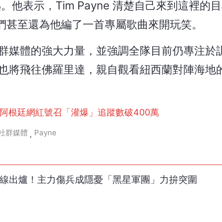
成熟。他表示，Tim Payne 清楚自己來到這裡的
們甚至還為他編了一首專屬歌曲來開玩笑。
這展現了社群媒體的強大力量，並強調全隊目前仍專注
ni 據傳也將飛往佛羅里達，親自觀看紐西蘭對陣海
爆紅！阿根廷網紅號召「灌爆」追蹤數破400萬
社群媒體
Payne
,
壓線出爐！主力傷兵成隱憂「黑星軍團」力拚突圍