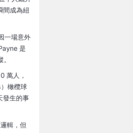
瞬間成為紐
卻因一場意外
ayne 是
蹤。
20 萬人，
ks）橄欖球
天發生的事
作邏輯，但