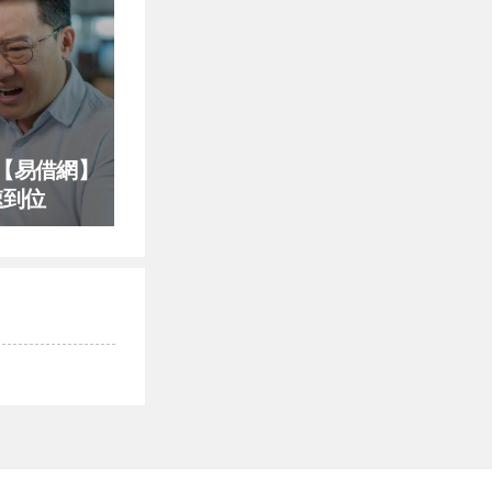
【易借網】
速到位