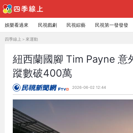
娛樂看過來
民視戲劇
民視綜藝
民視第一發發發
四季線上
＞
來運動
紐西蘭國腳 Tim Payn
蹤數破400萬
2026-06-02 12:44