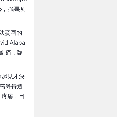
擔心，強調換
盃決賽圈的
 Alaba
股溝劇痛，臨
保險起見才決
，則需等待週
r）疼痛，目