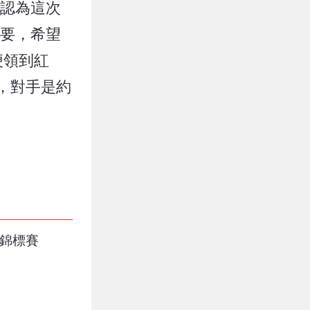
對方認為這次
重要，希望
便領到紅
戰，對手是約
餘錦標賽