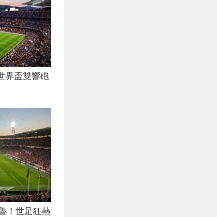
世界盃雙響砲
秘魯！世足狂熱