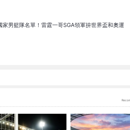
布國家男籃隊名單！雷霆一哥SGA領軍拚世界盃和奧運
Reco