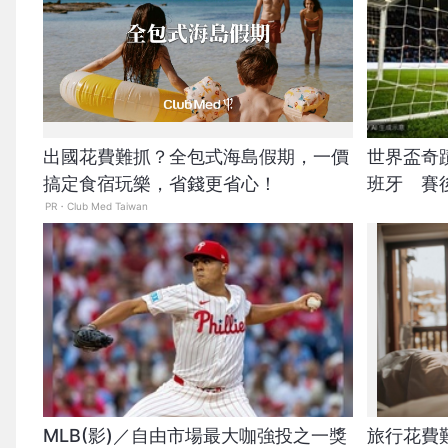
出國花費難抓？全包式海島假期，一價
世界盃奇
搞定食宿玩樂，省錢更省心！
班牙 賽
PR・Club Med Taiwan
MLB(影)／自由市場最大咖強投之一獎
旅行花費