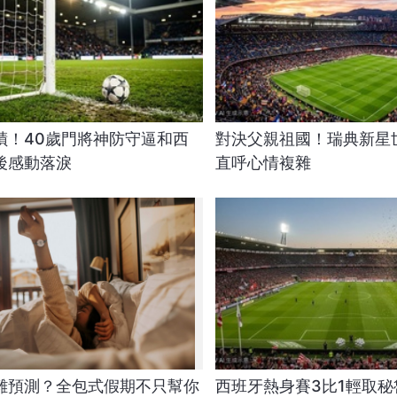
蹟！40歲門將神防守逼和西
對決父親祖國！瑞典新星
後感動落淚
直呼心情複雜
難預測？全包式假期不只幫你
西班牙熱身賽3比1輕取