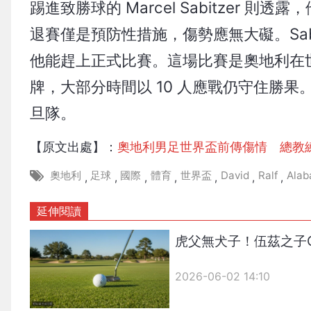
踢進致勝球的 Marcel Sabitzer 則透露，
退賽僅是預防性措施，傷勢應無大礙。Sabit
他能趕上正式比賽。這場比賽是奧地利在
牌，大部分時間以 10 人應戰仍守住勝果。
旦隊。
【原文出處】：
奧地利男足世界盃前傳傷情 總教
奧地利
足球
國際
體育
世界盃
David
Ralf
Alab
,
,
,
,
,
,
,
延伸閱讀
虎父無犬子！伍茲之子Ch
2026-06-02 14:10