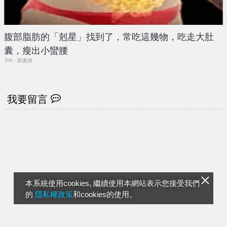
腹部脂肪的「剋星」找到了，常吃這幾物，吃走大肚
囊，瘦出小蠻腰
PR・新素簡
我要留言
本系統使用cookies, 繼續使用本網站表示您接受我們
的
隱私權政策
和cookies的使用。