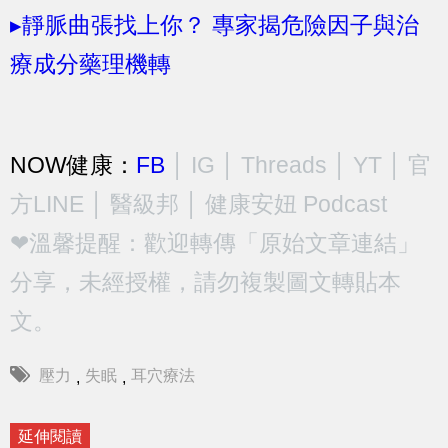
▸靜脈曲張找上你？ 專家揭危險因子與治
療成分藥理機轉
NOW健康：
FB
│
IG
│
Threads
│
YT
│
官
方LINE
│
醫級邦
│
健康安妞 Podcast
❤溫馨提醒：歡迎轉傳「原始文章連結」
分享，未經授權，請勿複製圖文轉貼本
文。
壓力
失眠
耳穴療法
,
,
延伸閱讀