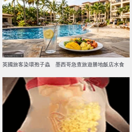
英國旅客染環孢子蟲 墨西哥急查旅遊勝地飯店水食