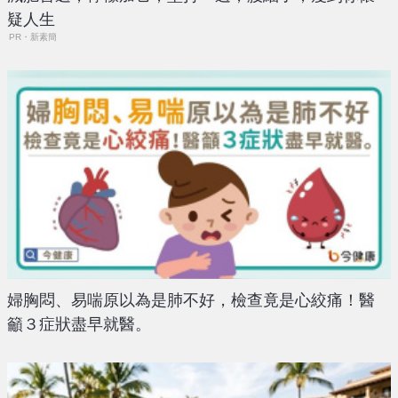
疑人生
PR・新素簡
婦胸悶、易喘原以為是肺不好，檢查竟是心絞痛！醫
籲３症狀盡早就醫。