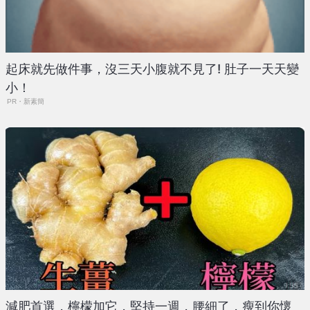
起床就先做件事，沒三天小腹就不見了! 肚子一天天變
小！
PR・新素簡
減肥首選，檸檬加它，堅持一週，腰細了，瘦到你懷