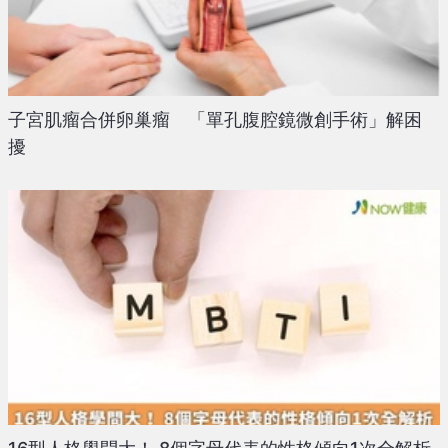
子宮肌瘤合併卵巢瘤 「單孔腹腔鏡微創手術」解困
擾