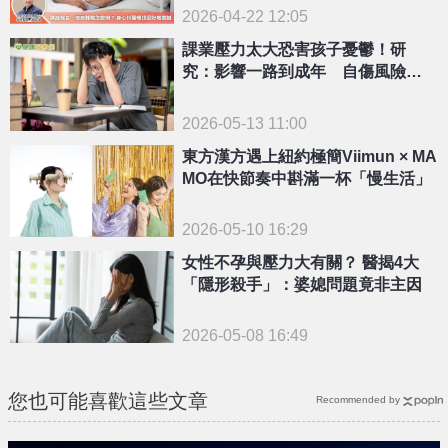
2026-04-22 12:05
課業壓力太大恐害孩子憂鬱！研
究：影響一路到成年 自傷風險也
上升
2026-05-13 11:00
東方漢方遇上紐約極簡Viimun × MA
MOㅤ在快節奏中斟滿一杯「慢生活」
2026-05-10 16:29
女性不孕與壓力大有關？ 醫揭4大
「隱形殺手」：婆媳問題竟非主因
2026-05-08 16:49
您也可能喜歡這些文章
Recommended by