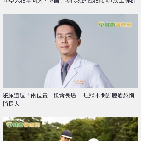
16型人格學問大！ 8個字母代表的性格傾向1次全解析
泌尿道這「兩位置」也會長癌！ 症狀不明顯腫瘤恐悄
悄長大