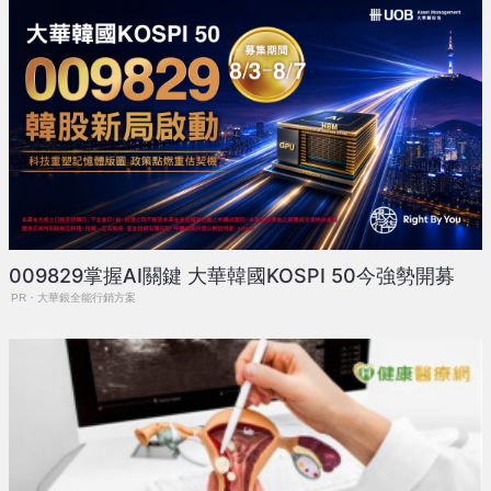
009829掌握AI關鍵 大華韓國KOSPI 50今強勢開募
PR・大華銀全能行銷方案