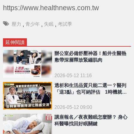
https://www.healthnews.com.tw
壓力
青少年
失眠
考試季
,
,
,
延伸閱讀
辦公室必備舒壓神器！船井生醫熱
敷帶深層釋放緊繃肌肉
2026-05-12 11:16
透析和生活品質只能二選一？醫列
「這3點」也可納評估 1時機就要
提早規劃
2026-05-12 09:00
講座報名／夜夜難眠怎麼辦？ 身心
科醫曝找回好眠關鍵