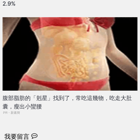
2.9%
腹部脂肪的「剋星」找到了，常吃這幾物，吃走大肚
囊，瘦出小蠻腰
PR・新素簡
我要留言