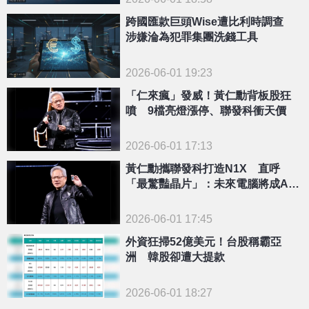
跨國匯款巨頭Wise遭比利時調查
涉嫌淪為犯罪集團洗錢工具
2026-06-01 19:23
「仁來瘋」發威！黃仁勳背板股狂
噴 9檔亮燈漲停、聯發科衝天價
2026-06-01 17:13
黃仁勳攜聯發科打造N1X 直呼
「最驚豔晶片」：未來電腦將成AI
代理人
2026-06-01 17:45
外資狂掃52億美元！台股稱霸亞
洲 韓股卻遭大提款
2026-06-01 18:27