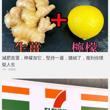
減肥首選，檸檬加它，堅持一週，腰細了，瘦到你懷
疑人生
PR・新素簡