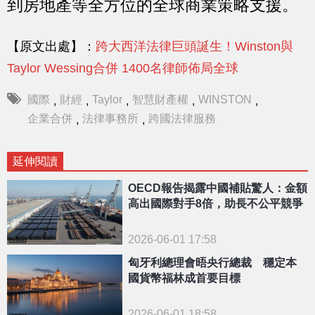
到房地產等全方位的全球商業策略支援。
【原文出處】：
跨大西洋法律巨頭誕生！Winston與
Taylor Wessing合併 1400名律師佈局全球
國際
財經
Taylor
智慧財產權
WINSTON
,
,
,
,
,
企業合併
法律事務所
跨國法律服務
,
,
延伸閱讀
OECD報告揭露中國補貼驚人：金額
高出國際對手8倍，助長不公平競爭
2026-06-01 17:58
匈牙利總理會晤央行總裁 穩定本
國貨幣福林成首要目標
2026-06-01 18:58