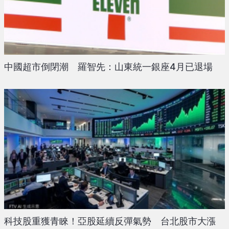
中國超市倒閉潮 羅智先：山東統一銀座4月已退場
科技股重獲青睞！亞股延續反彈氣勢 台北股市大漲