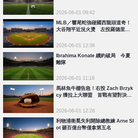
2026-06-01 09:42
MLB／響尾蛇強碰國西龍頭道奇！
大谷翔平近況火燙 左投羅德里奎
茲嚴陣以待
2026-06-01 12:38
Ibrahima Konate 續約破局 今夏
離隊
2026-06-01 11:18
馬林魚牛棚告急！右投 Zach Brzyk
cy 獲拉上大聯盟 首戰有望對決老
東家國民
2026-06-01 12:28
利物浦衛冕失利開除總教練 Arne Sl
ot 砸百億台幣僅拿第五名