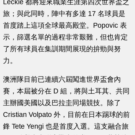
Leckie 都將迎來職業生涯第四次世界盃之
旅；與此同時，陣中有多達 17 名球員是
首度踏上這項全球最高殿堂。Popovic 表
示，篩選名單的過程非常艱難，但也肯定
了所有球員在集訓期間展現的拚勁與努
力。
澳洲隊目前已連續六屆闖進世界盃會內
賽，本屆被分在 D 組，將與土耳其、共同
主辦國美國以及巴拉圭同場競技。除了
Cristian Volpato 外，目前在日本踢球的前
鋒 Tete Yengi 也是首度入選。這支融合旅