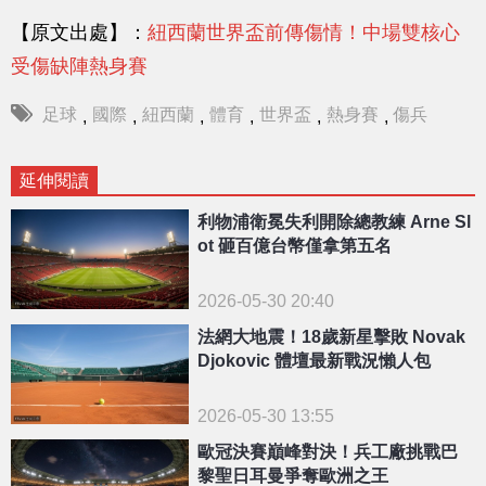
【原文出處】：
紐西蘭世界盃前傳傷情！中場雙核心
受傷缺陣熱身賽
足球
國際
紐西蘭
體育
世界盃
熱身賽
傷兵
,
,
,
,
,
,
延伸閱讀
利物浦衛冕失利開除總教練 Arne Sl
ot 砸百億台幣僅拿第五名
2026-05-30 20:40
法網大地震！18歲新星擊敗 Novak
Djokovic 體壇最新戰況懶人包
2026-05-30 13:55
歐冠決賽巔峰對決！兵工廠挑戰巴
黎聖日耳曼爭奪歐洲之王