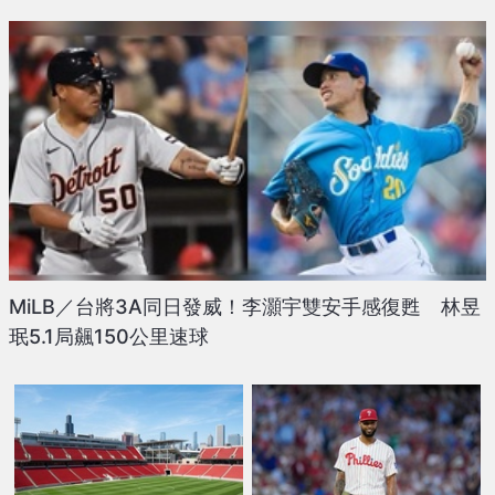
MiLB／台將3A同日發威！李灝宇雙安手感復甦 林昱
珉5.1局飆150公里速球