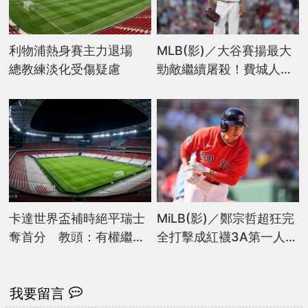
利物浦熱身賽主力退場
MLB(影)／大谷賽揚最大
總教練淡化受傷疑慮
勁敵繼續屠殺！費城人王
牌7局狂飆10K宰制藍鳥
卡達世界盃補時絕平瑞士
MiLB(影)／鄭宗哲超狂完
奪首分 教頭：有權繼續
全打擊成紅襪3A第一人！
做夢
賽後開心發聲了
我要留言