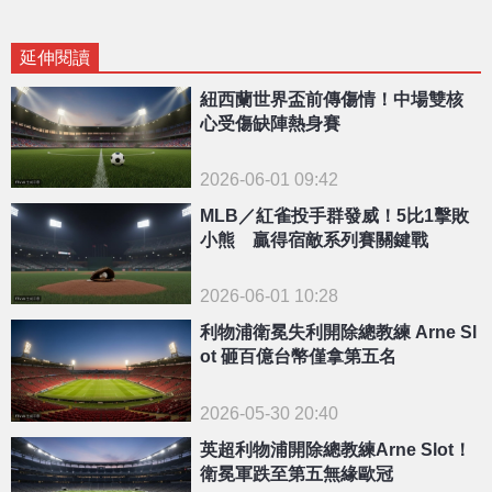
延伸閱讀
紐西蘭世界盃前傳傷情！中場雙核
心受傷缺陣熱身賽
2026-06-01 09:42
MLB／紅雀投手群發威！5比1擊敗
小熊 贏得宿敵系列賽關鍵戰
2026-06-01 10:28
利物浦衛冕失利開除總教練 Arne Sl
ot 砸百億台幣僅拿第五名
2026-05-30 20:40
英超利物浦開除總教練Arne Slot！
衛冕軍跌至第五無緣歐冠