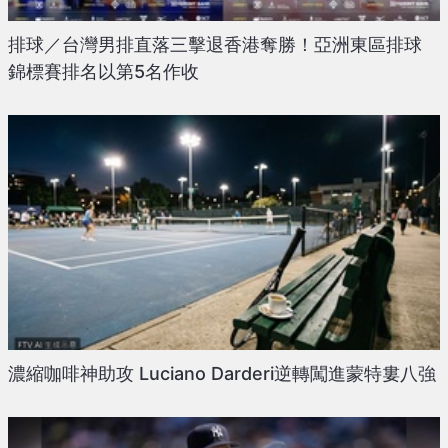
排球／台灣男排直落三擊退香港奪勝！亞洲東區排球
錦標賽排名以第5名作收
濃縮咖啡神助攻 Luciano Darderi逆轉闖進蒙特婁八強