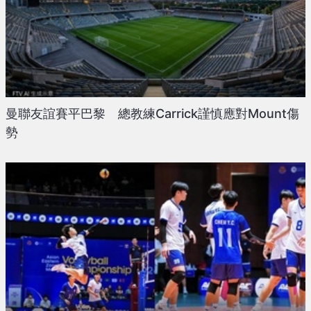
曼聯友誼賽平巴黎 總教練Carrick謹慎應對Mount傷
勢