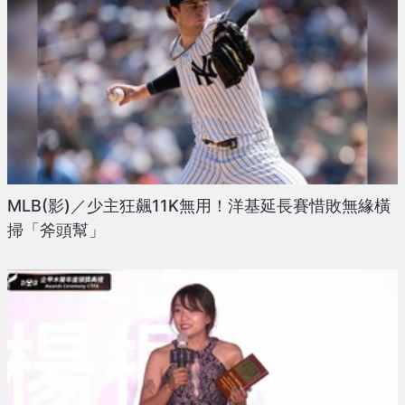
MLB(影)／少主狂飆11K無用！洋基延長賽惜敗無緣橫
掃「斧頭幫」