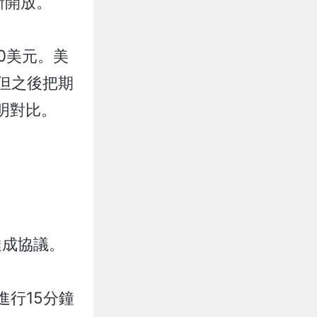
新開放。
0美元。美
，但之後把期
明對比。
達成協議。
進行15分鐘