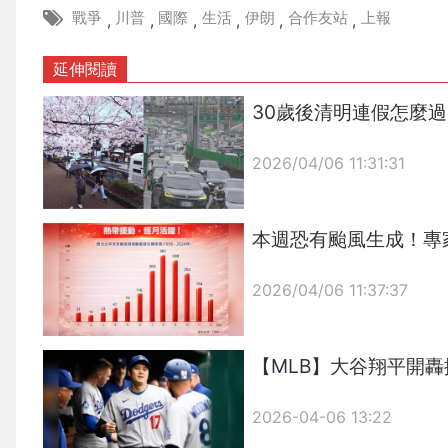
戰爭
川普
國際
生活
伊朗
合作友站
上報
,
,
,
,
,
,
延伸閱讀
30歲後清明連假怎麼
2026/04/06 11:31:31
{PLAYICON}
本週恐有颱風生成！專
2026/04/06 11:37:37
{PLAYICON}
【MLB】大谷翔平開
2026-04-06 13:22