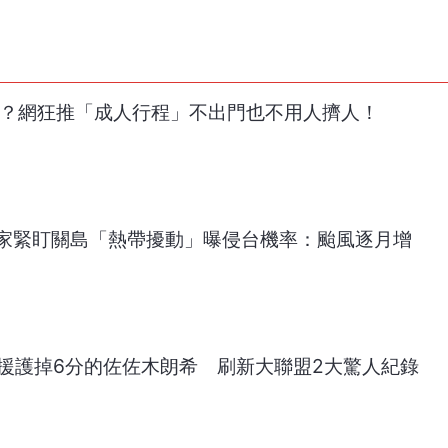
過？網狂推「成人行程」不出門也不用人擠人！
家緊盯關島「熱帶擾動」曝侵台機率：颱風逐月增
轟援護掉6分的佐佐木朗希 刷新大聯盟2大驚人紀錄